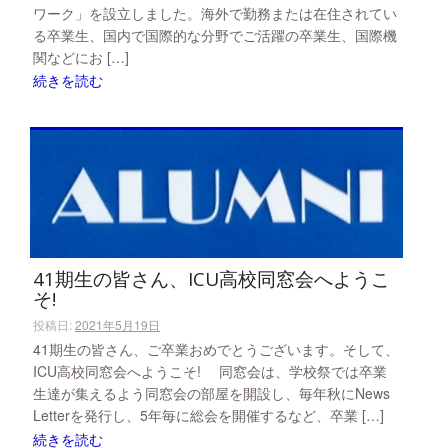
ワーク」を設立しました。海外で勤務または在住されてい
る卒業生、国内で国際的な分野でご活躍の卒業生、国際機
関などにお […]
続きを読む
41期生の皆さん、ICU高校同窓会へようこ
そ!
投稿日:
2021年5月19日
41期生の皆さん、ご卒業おめでとうございます。そして、
ICU高校同窓会へようこそ! 同窓会は、学校祭では卒業
生達が集えるよう同窓会の部屋を開設し、毎年秋にNews
Letterを発行し、5年毎に総会を開催するなど、卒業 […]
続きを読む