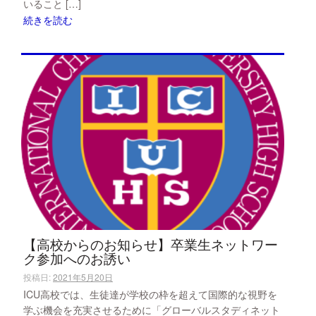
いること […]
続きを読む
【高校からのお知らせ】卒業生ネットワー
ク参加へのお誘い
投稿日:
2021年5月20日
ICU高校では、生徒達が学校の枠を超えて国際的な視野を
学ぶ機会を充実させるために「グローバルスタディネット