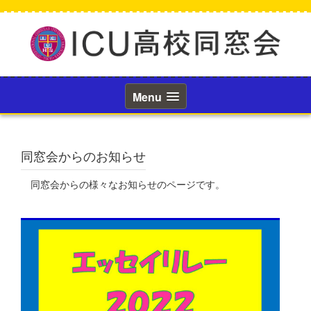
コ
ン
テ
ン
ツ
へ
ス
Menu
キ
ッ
プ
同窓会からのお知らせ
同窓会からの様々なお知らせのページです。