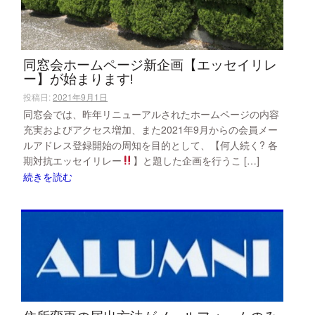
同窓会ホームページ新企画【エッセイリレ
ー】が始まります!
投稿日:
2021年9月1日
同窓会では、昨年リニューアルされたホームページの内容
充実およびアクセス増加、また2021年9月からの会員メー
ルアドレス登録開始の周知を目的として、【何人続く? 各
期対抗エッセイリレー
】と題した企画を行うこ […]
続きを読む