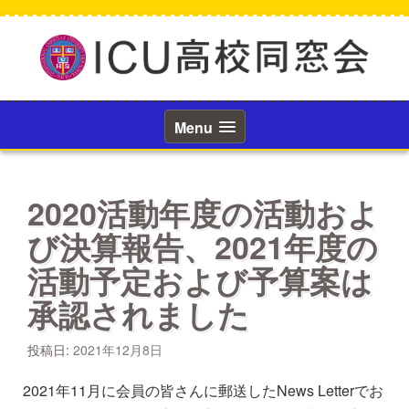
コ
ン
テ
ン
ツ
へ
ス
Menu
キ
ッ
プ
2020活動年度の活動およ
び決算報告、2021年度の
活動予定および予算案は
承認されました
投稿日:
2021年12月8日
2021年11月に会員の皆さんに郵送したNews Letterでお