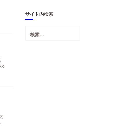
サイト内検索
検
索:
う
母校
文
の