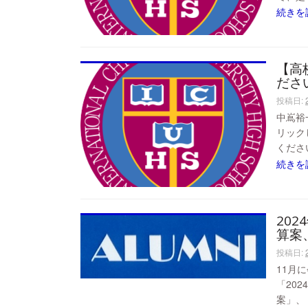
続きを
【高
ださ
投稿日:
中嶌裕
リック
くださ
続きを
20
算案
投稿日:
11月に
「20
案」、