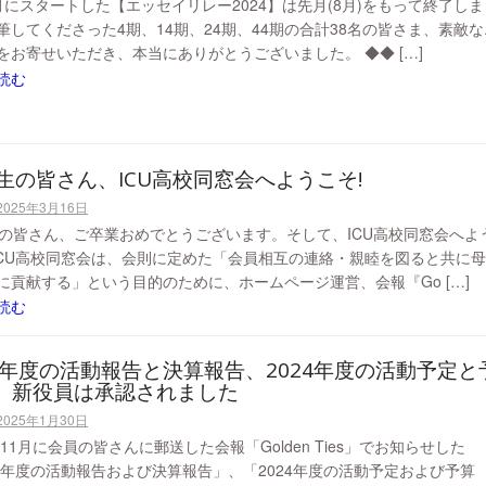
月にスタートした【エッセイリレー2024】は先月(8月)をもって終了しま
筆してくださった4期、14期、24期、44期の合計38名の皆さま、素敵な
をお寄せいただき、本当にありがとうございました。 ◆◆ […]
読む
期生の皆さん、ICU高校同窓会へようこそ!
2025年3月16日
生の皆さん、ご卒業おめでとうございます。そして、ICU高校同窓会へよ
 ICU高校同窓会は、会則に定めた「会員相互の連絡・親睦を図ると共に
に貢献する」という目的のために、ホームページ運営、会報『Go […]
読む
23年度の活動報告と決算報告、2024年度の活動予定と
、新役員は承認されました
2025年1月30日
年11月に会員の皆さんに郵送した会報「Golden Ties」でお知らせした
23年度の活動報告および決算報告」、「2024年度の活動予定および予算