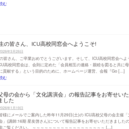
読む
期生の皆さん、ICU高校同窓会へようこそ!
2026年3月26日
生の皆さん、ご卒業おめでとうございます。そして、ICU高校同窓会へよ
 ICU高校同窓会は、会則に定めた「会員相互の連絡・親睦を図ると共に
に貢献する」という目的のために、ホームページ運営、会報『Go […]
読む
父母の会から「文化講演会」の報告記事をお寄せいた
ました
2026年1月19日
皆様にメールでご案内した昨年11月29日(土)の ICU高校父母の会主催「
会」(講師:16期 星友啓さん)について報告記事をお寄せいただきました
非ご覧ください。 ～～～～～～～～～～～～～～～～～～ […]