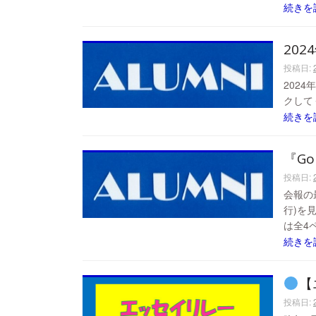
続きを
202
投稿日:
202
クして
続きを
『Go
投稿日:
会報の最
行)を見
は全4ペ
続きを
【
投稿日: