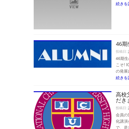
続きを
46
投稿日:
46期
こそ!
の発展
続きを
高校
だき
投稿日:
会員の
化講演
で、是