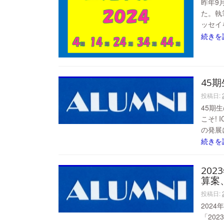
昨年9
た。執
ッセイ
続きを
45
投稿日:
45期
こそ!
の発展
続きを
20
算案
投稿日:
2024
「20