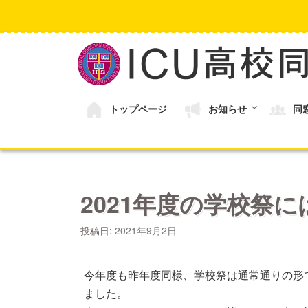
コ
ン
テ
ン
ツ
へ
ス
キ
トップページ
お知らせ
同
ッ
プ
2021年度の学校祭
投稿日:
2021年9月2日
今年度も昨年度同様、学校祭は通常通りの形
ました。