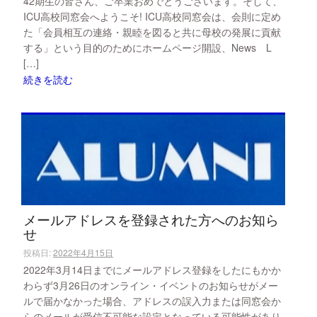
42期生の皆さん、ご卒業おめでとうございます。そして、
ICU高校同窓会へようこそ! ICU高校同窓会は、会則に定め
た「会員相互の連絡・親睦を図ると共に母校の発展に貢献
する」という目的のためにホームページ開設、News L
[…]
続きを読む
メールアドレスを登録された方へのお知ら
せ
投稿日:
2022年4月15日
2022年3月14日までにメールアドレス登録をしたにもかか
わらず3月26日のオンライン・イベントのお知らせがメー
ルで届かなかった場合、アドレスの誤入力または同窓会か
らのメールが受信不可能な設定となっている可能性があり