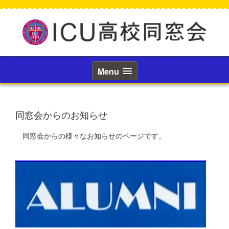
コ
ン
テ
ン
ツ
へ
ス
Menu
キ
ッ
プ
同窓会からのお知らせ
同窓会からの様々なお知らせのページです。