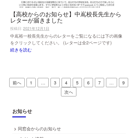
【高校からのお知らせ】中嶌校長先生から
レターが届きました
投稿日:
2021年12月1日
中嶌裕一校長先生からのレターをご覧になるには下の画像
をクリックしてください。 (レターは全2ページです)
続きを読む
投
前へ
1
…
3
4
5
6
7
…
9
稿
次へ
の
ペ
お知らせ
ー
同窓会からのお知らせ
ジ