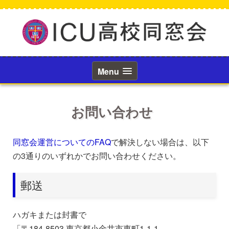
コ
ン
テ
ン
ツ
へ
ス
Menu
キ
ッ
プ
お問い合わせ
同窓会運営についてのFAQ
で解決しない場合は、以下
の3通りのいずれかでお問い合わせください。
郵送
ハガキまたは封書で
「〒184-8503 東京都小金井市東町1-1-1