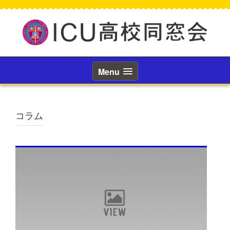
コ
ン
テ
ン
ツ
へ
ス
Menu
キ
ッ
プ
コラム