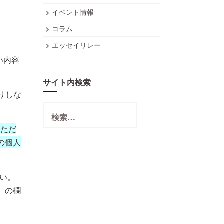
イベント情報
コラム
エッセイリレー
い内容
サイト内検索
りしな
検
索:
。
ただ
の個人
い。
」の欄