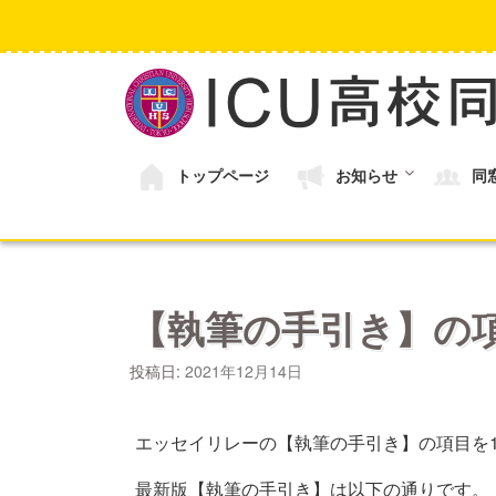
コ
ン
テ
ン
ツ
へ
ス
キ
トップページ
お知らせ
同
ッ
プ
【執筆の手引き】の
投稿日:
2021年12月14日
エッセイリレーの【執筆の手引き】の項目を1
最新版【執筆の手引き】は以下の通りです。