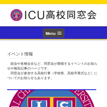
コ
ン
テ
ン
ツ
へ
ス
Menu
キ
ッ
プ
イベント情報
総会や各種会合など、同窓会が開催するイベントのお知ら
せや報告記事のページです。
同窓会が参加する高校行事（学校祭、高校卒業式など）に
ついてのお知らせもあります。