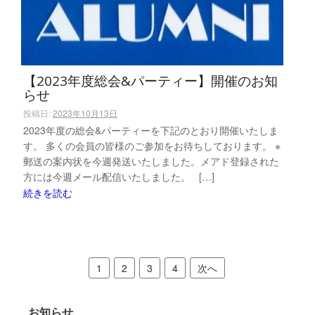
【2023年度総会&パーティー】開催のお知
らせ
投稿日:
2023年10月13日
2023年度の総会&パーティーを下記のとおり開催いたしま
す。 多くの会員の皆様のご参加をお待ちしております。 ※
郵送の案内状を今週発送いたしました。メアド登録された
方には今週メール配信いたしました。 […]
続きを読む
投
1
2
3
4
次へ
稿
の
お知らせ