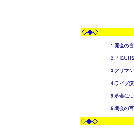
―――――――――――――――――
◇◆◇――――――
1.開会の
2.「ICUHSは今」: 
3.アリマンリターンズ2(ミ
4.ライブ演奏: 器楽部O
5.募金について: 松
6.閉会の言葉: 桑ケ
◇◆◇――――――