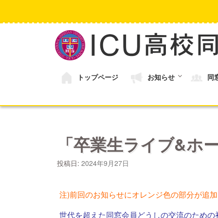
コ
ン
テ
ン
ツ
へ
ス
キ
トップページ
お知らせ
同
ッ
プ
「卒業生ライブ&ホー
投稿日:
2024年9月27日
注)前回のお知らせにオレンジ色の部分が追
世代を超えた同窓会員どうしの交流のための