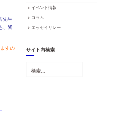
イベント情報
コラム
吉先生
も、皆
エッセイリレー
きますの
サイト内検索
検
索:
―