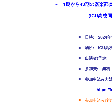
～ 1期から43期の器楽部
(ICU高
■ 日時: 2024年1
■ 場所: ICU高校 多目的
■ 出演者(予定): 桑ヶ谷森男先
■ 参加費: 無料
■ 参加申込み方法: 以下のGo
https:/
■ 参加申込み締切