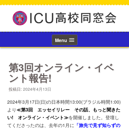
コ
ン
テ
ン
ツ
へ
ス
Menu
キ
ッ
プ
第3回オンライン・イベ
ント報告!
投稿日:
2024年4月13日
2024年3月17日(日)の日本時間13:00(ブラジル時間1:00)
より
≪第3回 エッセイリレー その話、もっと聞きた
い! オンライン・イベント≫
を開催しました。登壇し
てくださったのは、去年の1月に
「旅先で見ず知らずの