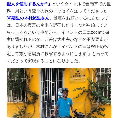
他人を信用するんか⁉︎」
というタイトルで自転車での世
界一周という驚きの旅のエッセイを送ってくださった
32期生の木村悠生さん
。登壇をお願いするにあたって
は、日本の真裏の南米を野宿したりしながら旅してい
らっしゃるという事情から、イベントの日にzoomで確
実に繋がれるのか、時差は大丈夫かなどの不安要素が
ありましたが、木村さんが「イベントの日はWi-Fiが安
定して繋がる場所に投宿するようにします!」と言って
くださって実現することになりました。