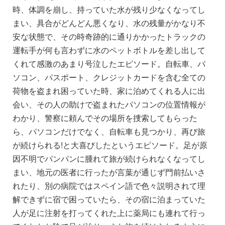
時、体調を崩し、持っていた水が残り少なくなってし
まい、具合がどんどん悪くなり、水の残量がかなり不
安な状態で、その時奇跡的に通りかかったトラックの
運転手が何も言わずに水のペットボトルを差し出して
くれて感激のあまり号泣したエピソード。自転車、パ
ソコン、パスポート、クレジットカードを含む全ての
荷物を盗まれ困っていた時、家に泊めてくれる人に出
会い、その人の助けで盗まれたパソコンの位置情報が
わかり、警察に頼んでその場所を捜索してもらった
ら、パソコンだけでなく、自転車も見つかり、再び旅
が続けられる!と大喜びしたというエピソード。足が原
因不明でパンパンに腫れて旅が続けられなくなってし
まい、地元の医者に行ったが言葉が通じず門前払いさ
れたり、別の病院ではスペイン語で色々説明されて理
解できずに宿で困っていたら、その宿に泊まっていた
人が足に注射を打ってくれた上に薬局にも連れて行っ