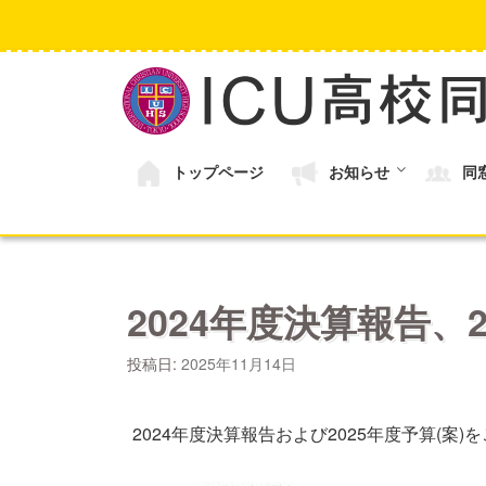
コ
ン
テ
ン
ツ
へ
ス
キ
トップページ
お知らせ
同
ッ
プ
2024年度決算報告、2
投稿日:
2025年11月14日
2024年度決算報告および2025年度予算(