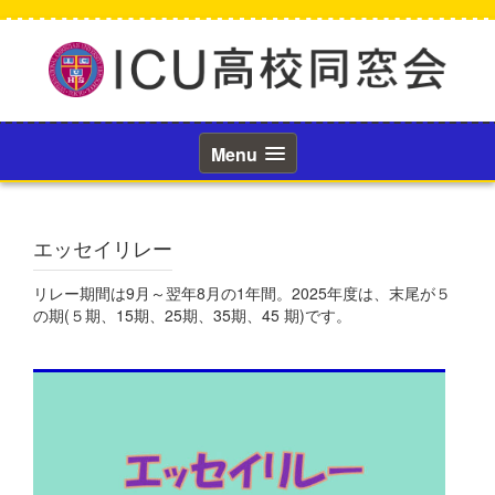
コ
ン
テ
ン
ツ
へ
ス
Menu
キ
ッ
プ
エッセイリレー
リレー期間は9月～翌年8月の1年間。2025年度は、末尾が５
の期(５期、15期、25期、35期、45 期)です。