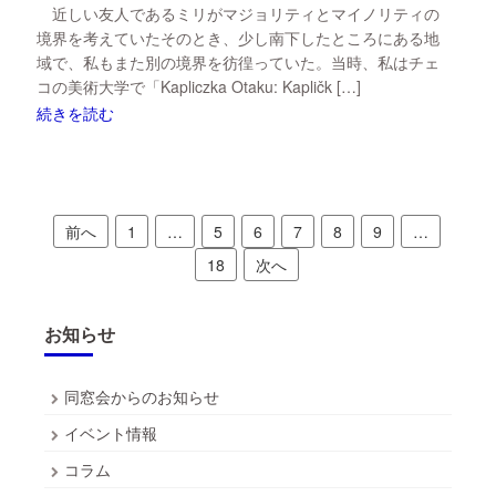
近しい友人であるミリがマジョリティとマイノリティの
境界を考えていたそのとき、少し南下したところにある地
域で、私もまた別の境界を彷徨っていた。当時、私はチェ
コの美術大学で「Kapliczka Otaku: Kapličk […]
続きを読む
投
前へ
1
…
5
6
7
8
9
…
稿
18
次へ
の
ペ
お知らせ
ー
同窓会からのお知らせ
ジ
イベント情報
送
コラム
り