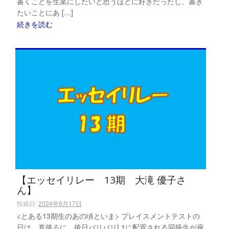
書くことを生業にしたいと思うほどに好きだったし、書き
たいことにあ […]
続きを読む
【エッセイリレー 13期 大滝 優子さ
ん】
投稿日:
2024年6月17日
<とある13期生のあの頃といま> プレイスメントテストの
日は、真後ろに、後日バリバリL1に配置される同級生が座