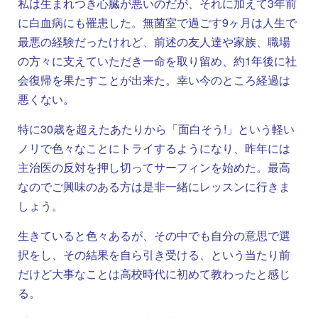
私は生まれつき心臓が悪いのだが、それに加えて3年前
に白血病にも罹患した。無菌室で過ごす9ヶ月は人生で
最悪の経験だったけれど、前述の友人達や家族、職場
の方々に支えていただき一命を取り留め、約1年後に社
会復帰を果たすことが出来た。幸い今のところ経過は
悪くない。
特に30歳を超えたあたりから「面白そう!」という軽い
ノリで色々なことにトライするようになり、昨年には
主治医の反対を押し切ってサーフィンを始めた。最高
なのでご興味のある方は是非一緒にレッスンに行きま
しょう。
生きていると色々あるが、その中でも自分の意思で選
択をし、その結果を自ら引き受ける、という当たり前
だけど大事なことは高校時代に初めて教わったと感じ
る。