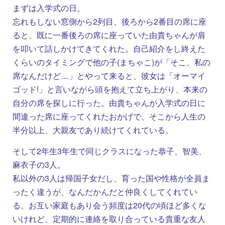
まずは入学式の日。
忘れもしない窓側から2列目、後ろから2番目の席に座
ると、既に一番後ろの席に座っていた由貴ちゃんが肩
を叩いて話しかけてきてくれた。自己紹介をし終えた
くらいのタイミングで他の子(まちゃこ)が「そこ、私の
席なんだけど…」とやって来ると、彼女は「オーマイ
ゴッド!」と言いながら頭を抱えて立ち上がり、本来の
自分の席を探しに行った。由貴ちゃんが入学式の日に
間違った席に座ってくれたおかげで、そこから人生の
半分以上、大親友であり続けてくれている。
そして2年生3年生で同じクラスになった恭子、智美、
麻衣子の3人。
私以外の3人は帰国子女だし、育った国や性格が全員ま
ったく違うが、なんだかんだと仲良くしてくれてい
る。お互い家庭もあり会う頻度は20代の頃ほど多くな
いけれど、定期的に連絡を取り合っている貴重な友人