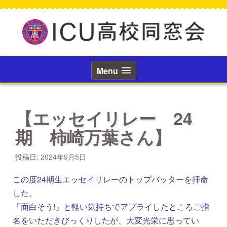
コ
ン
テ
ン
ツ
へ
ス
Menu
キ
ッ
プ
【エッセイリレー 24
期 柿崎万葉さん】
投稿日:
2024年9月5日
この度24期生エッセイリレーのトップバッターを拝命
した。
「面白そう!」と軽い気持ちでアプライしたところご指
名をいただきびっくりしたが、大変光栄に思ってい