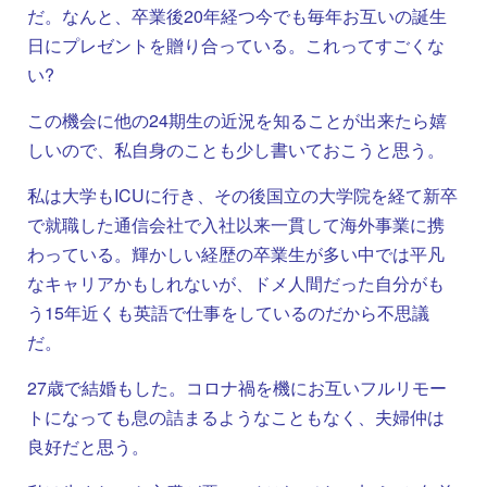
だ。なんと、卒業後20年経つ今でも毎年お互いの誕生
日にプレゼントを贈り合っている。これってすごくな
い?
この機会に他の24期生の近況を知ることが出来たら嬉
しいので、私自身のことも少し書いておこうと思う。
私は大学もICUに行き、その後国立の大学院を経て新卒
で就職した通信会社で入社以来一貫して海外事業に携
わっている。輝かしい経歴の卒業生が多い中では平凡
なキャリアかもしれないが、ドメ人間だった自分がも
う15年近くも英語で仕事をしているのだから不思議
だ。
27歳で結婚もした。コロナ禍を機にお互いフルリモー
トになっても息の詰まるようなこともなく、夫婦仲は
良好だと思う。