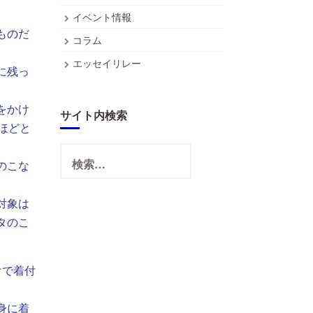
イベント情報
ものだ
コラム
エッセイリレー
に残っ
をかけ
サイト内検索
ほどと
検
索:
のこな
対象は
タのこ
けで着付
身に着