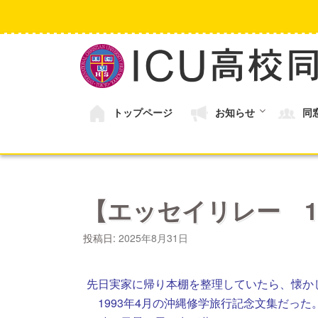
コ
ン
テ
ン
ツ
へ
ス
キ
トップページ
お知らせ
同
ッ
プ
【エッセイリレー 1
投稿日:
2025年8月31日
先日実家に帰り本棚を整理していたら、懐か
1993年4月の沖縄修学旅行記念文集だっ