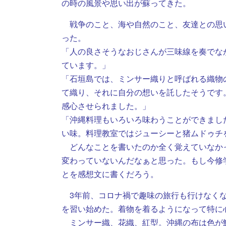
の時の風景や思い出が蘇ってきた。
戦争のこと、海や自然のこと、友達との思
った。
「人の良さそうなおじさんが三味線を奏でな
ています。」
「石垣島では、ミンサー織りと呼ばれる織物
て織り、それに自分の想いを託したそうです
感心させられました。」
「沖縄料理もいろいろ味わうことができまし
い味。料理教室ではジューシーと猪ムドゥチ
どんなことを書いたのか全く覚えていなか
変わっていないんだなぁと思った。もし今修
とを感想文に書くだろう。
3年前、コロナ禍で趣味の旅行も行けなくな
を習い始めた。着物を着るようになって特に
ミンサー織、花織、紅型。沖縄の布は色が