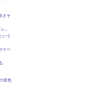
良さそ
「レ」
という
やイベ
る。
の音色
。