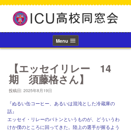
コ
ン
テ
ン
ツ
へ
ス
Menu
キ
ッ
プ
【エッセイリレー 14
期 須藤格さん】
投稿日:
2025年8月19日
『ぬるい缶コーヒー、あるいは混沌とした冷蔵庫の
話』
エッセイ・リレーのバトンというものが、どういうわ
けか僕のところに回ってきた。陸上の選手が握るよう