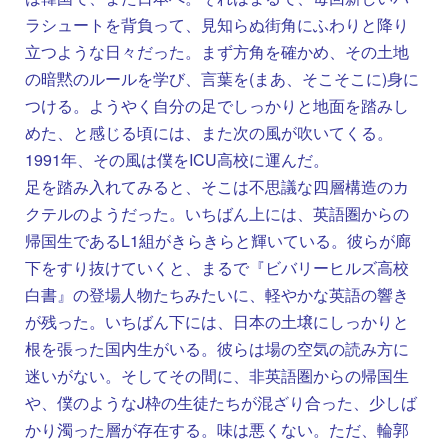
ラシュートを背負って、見知らぬ街角にふわりと降り
立つような日々だった。まず方角を確かめ、その土地
の暗黙のルールを学び、言葉を(まあ、そこそこに)身に
つける。ようやく自分の足でしっかりと地面を踏みし
めた、と感じる頃には、また次の風が吹いてくる。
1991年、その風は僕をICU高校に運んだ。
足を踏み入れてみると、そこは不思議な四層構造のカ
クテルのようだった。いちばん上には、英語圏からの
帰国生であるL1組がきらきらと輝いている。彼らが廊
下をすり抜けていくと、まるで『ビバリーヒルズ高校
白書』の登場人物たちみたいに、軽やかな英語の響き
が残った。いちばん下には、日本の土壌にしっかりと
根を張った国内生がいる。彼らは場の空気の読み方に
迷いがない。そしてその間に、非英語圏からの帰国生
や、僕のようなJ枠の生徒たちが混ざり合った、少しば
かり濁った層が存在する。味は悪くない。ただ、輪郭