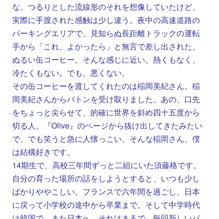
な、つるりとした流線形のそれを想像していたけど、
実際に手渡された感触は少し違う。夜中の高速道路の
パーキングエリアで、見知らぬ長距離トラックの運転
手から「これ、よかったら」と無言で差し出された、
ぬるい缶コーヒー。そんな感じに近い。熱くもなく、
冷たくもない。でも、悪くない。
その缶コーヒーを渡してくれたのは稲岡美紀さん。稲
岡美紀さんからバトンを受け取りました。あの、口先
をちょっと尖らせて、的確に世界を斜め四十五度から
切る人。『Olive』のページから抜け出してきたみたい
で、でも笑うと急に人懐っこい。そんな稲岡さん、僕
は結構好きです。
14期生で、高校三年間ずっと二組にいた須藤格です。
自分の育った場所の話をしようとすると、いつも少し
ばかりややこしい。フランスで六年間を過ごし、日本
に戻って小学校の途中から卒業まで。そして中学時代
は韓国で、また日本へ。それはまるで、毎回新しいパ