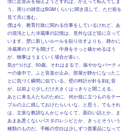
理に足並みを揃えようとすれば、かえって転んでしま
う。周りの雑音はBGMくらいに聞き流して、ただ前を
見て共に進む。
僕は今、教育行政に関わる仕事をしているけれど、あ
の混沌とした冷蔵庫の記憶は、意外なほど役に立って
います。壁に新しいルールを貼り出すよりも、静かに
冷蔵庫のドアを開けて、中身をそっと確かめるほう
が、物事はうまくいく場合が多い。
気がつけば、50歳。それはまるで、賑やかなパーティ
ーの途中で、ふと音楽が止み、部屋が静かになったこ
とに気づく瞬間に似ている。壁の時計が針を刻む音
が、以前より少しだけ大きくはっきりと聞こえる。
あとに来る人たちのために、何か役に立つものをテー
ブルの上に残しておけたらいいな、と思う。でもそれ
は、立派な教訓なんかじゃなくて、面白い話とか、ま
あまあ悪くないパスタのレシピとか、きっとそういう
種類のものだ。手帳の空白は少しずつ貴重品になって