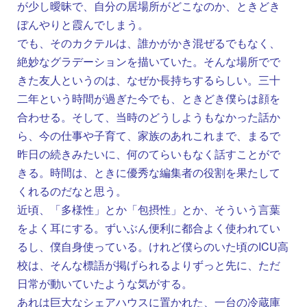
が少し曖昧で、自分の居場所がどこなのか、ときどき
ぼんやりと霞んでしまう。
でも、そのカクテルは、誰かがかき混ぜるでもなく、
絶妙なグラデーションを描いていた。そんな場所でで
きた友人というのは、なぜか長持ちするらしい。三十
二年という時間が過ぎた今でも、ときどき僕らは顔を
合わせる。そして、当時のどうしようもなかった話か
ら、今の仕事や子育て、家族のあれこれまで、まるで
昨日の続きみたいに、何のてらいもなく話すことがで
きる。時間は、ときに優秀な編集者の役割を果たして
くれるのだなと思う。
近頃、「多様性」とか「包摂性」とか、そういう言葉
をよく耳にする。ずいぶん便利に都合よく使われてい
るし、僕自身使っている。けれど僕らのいた頃のICU高
校は、そんな標語が掲げられるよりずっと先に、ただ
日常が動いていたような気がする。
あれは巨大なシェアハウスに置かれた、一台の冷蔵庫