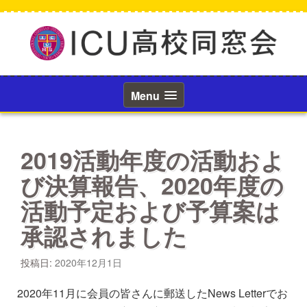
コ
ン
テ
ン
ツ
へ
ス
Menu
キ
ッ
プ
2019活動年度の活動およ
び決算報告、2020年度の
活動予定および予算案は
承認されました
投稿日:
2020年12月1日
2020年11月に会員の皆さんに郵送したNews Letterでお