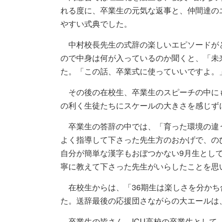
れる度に、卒業生の元気な返事と、仲間達の
やすい式典でした。
中村校長先生の式辞の楽しいエピソードが
ので中身は何が入っているのか聞くと、「未
た。「この話、卒業式に使っていいですよ。
その後の在校生、卒業生のスピーチの中に
の利く生徒たちにスケールの大きさを感じず
卒業生の答辞の中では、「育った環境の違
よく指導して下さった先生方のおかげで、の
自分が簡単な漢字もおぼつかない9月生とし
寧に教えて下さった先生がいらしたことを思
在校生からは、「36期生は楽しさを分かち
た。送辞最後の応援団さながらの大エールは
卒業生の皆さん、ICU高校の卒業生として