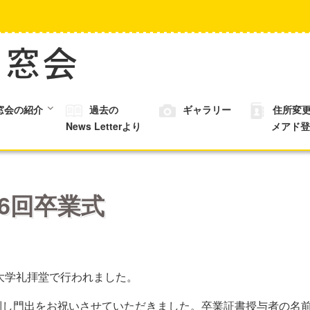
窓会の紹介
過去の
ギャラリー
住所変
News Letterより
メアド登
36回卒業式
日に大学礼拝堂で行われました。
し門出をお祝いさせていただきました。卒業証書授与者の名