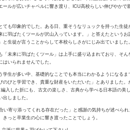
エールが広いチャペルに響き渡り、ICU高校らしい伸びやかで
とても印象的でした。ある日、重そうなリュックを持った生徒
来に羽ばたくツールが沢山入っています。」と答えたというお
」と生徒が言うことからして本校らしさがにじみ出ていました
も「未来に羽ばたくツール」は上手に盛り込まれており、そん
にはいられませんでした。
う学生が多い中、基礎的なことでも本当にわかるようになるま
びのびと学習でき、貴重な財産をいただいた」とありました。
て編入した折にも、古文の楽しさ、古典から学べる日本語の美
い出しました。
合い寄り添ってくれる存在だった」と感謝の気持ちが述べられ
、きっと卒業生の心に響き渡ったことでしょう。
、立派に世界へ羽ばたいて下さい!