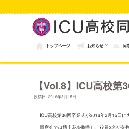
コ
ン
テ
ン
ツ
へ
ス
キ
トップページ
お知らせ
同
ッ
プ
【Vol.8】ICU高校第
投稿日:
2016年3月15日
ICU高校第36回卒業式が2016年3月15
同窓会では壇上花を贈呈し、役員2名が参列