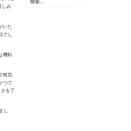
索:
親しみ
がいた
話でし
。
な機転
で根気
かつて
しさを丁
まし