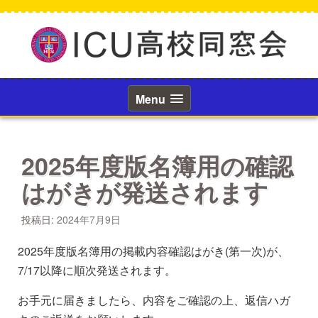
コ
ン
テ
ン
ツ
へ
ス
Menu
キ
ッ
プ
2025年度版名簿用の確認
はがきが発送されます
投稿日:
2024年7月9日
2025年度版名簿用の掲載内容確認はがき(第一次)が、
7/17以降に順次発送されます。
お手元に届きましたら、内容をご確認の上、返信ハガ