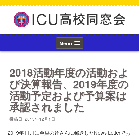
コ
ン
テ
ン
ツ
へ
ス
Menu
キ
ッ
プ
2018活動年度の活動およ
び決算報告、2019年度の
活動予定および予算案は
承認されました
投稿日:
2019年12月1日
2019年11月に会員の皆さんに郵送したNews Letterでお