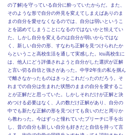
の了解)を守っている自分に酔っていたからだ。また、
そのような形で自分の外見を変えてしまえばありのま
まの自分を愛せなくなるのでは、自分は弱いというこ
とを認めてしまうことになるのではないかと怯えてい
た。しかし自分を変えるのは自分が弱いからではな
く、新しい自分の形、すなわち正解を見つけられたか
らということ高校生活を通して実感した。icu高校生に
は、他人にどう評価されようと自分がした選択が正解
と言い切る自信と強さがあった。中学2年生の私を掴ん
で離さなかったものはきっとこれだったのだろう。そ
れまでの自分は生まれた状態のままの自分を愛するこ
とが正解だと思っていた。しかしそれだけが正解と決
めつける必要はなく、人の数だけ正解があり、自分の
中でも新たな正解の形を見つけても良いのだと周りか
ら教わった。今はずっと憧れていたブリーチに手を出
し、昔の自分も新しい自分も好きだと自信を持って言
える。街中で中学の同級生とすれ違っても認知されな