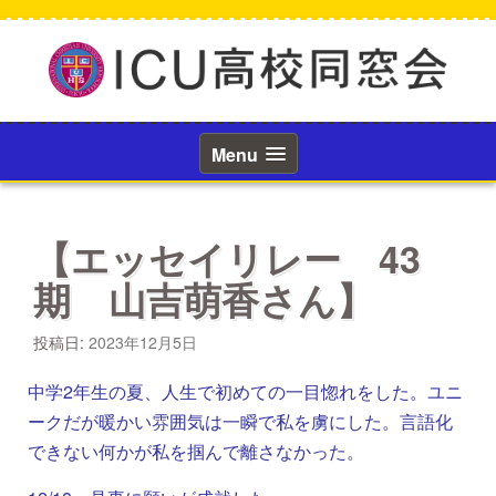
コ
ン
テ
ン
ツ
へ
ス
Menu
キ
ッ
プ
【エッセイリレー 43
期 山吉萌香さん】
投稿日:
2023年12月5日
中学2年生の夏、人生で初めての一目惚れをした。ユニ
ークだが暖かい雰囲気は一瞬で私を虜にした。言語化
できない何かが私を掴んで離さなかった。