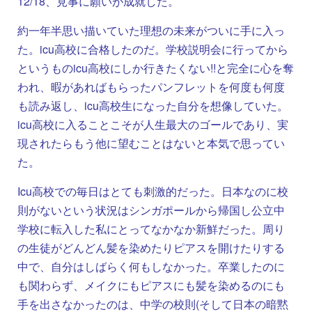
12/18、見事に願いが成就した。
約一年半思い描いていた理想の未来がついに手に入っ
た。icu高校に合格したのだ。学校説明会に行ってから
というものicu高校にしか行きたくない!!と完全に心を奪
われ、暇があればもらったパンフレットを何度も何度
も読み返し、icu高校生になった自分を想像していた。
icu高校に入ることこそが人生最大のゴールであり、実
現されたらもう他に望むことはないと本気で思ってい
た。
Icu高校での毎日はとても刺激的だった。日本なのに校
則がないという状況はシンガポールから帰国し公立中
学校に転入した私にとってなかなか新鮮だった。周り
の生徒がどんどん髪を染めたりピアスを開けたりする
中で、自分はしばらく何もしなかった。卒業したのに
も関わらず、メイクにもピアスにも髪を染めるのにも
手を出さなかったのは、中学の校則(そして日本の暗黙