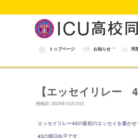
コ
ン
テ
ン
ツ
へ
ス
キ
トップページ
お知らせ
同
ッ
プ
【エッセイリレー 4
投稿日:
2023年10月10日
エッセイリレー43の最初のエッセイを書か
43の畑日向子です。