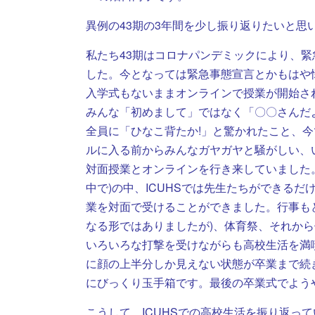
異例の43期の3年間を少し振り返りたいと思
私たち43期はコロナパンデミックにより、
した。今となっては緊急事態宣言とかもはや
入学式もないままオンラインで授業が開始さ
みんな「初めまして」ではなく「〇〇さんだ
全員に「ひなこ背たか!」と驚かれたこと、
ルに入る前からみんなガヤガヤと騒がしい、
対面授業とオンラインを行き来していました
中で)の中、ICUHSでは先生たちができる
業を対面で受けることができました。行事も
なる形ではありましたが)、体育祭、それか
いろいろな打撃を受けながらも高校生活を満
に顔の上半分しか見えない状態が卒業まで続
にびっくり玉手箱です。最後の卒業式でよう
こうして、ICUHSでの高校生活を振り返っ