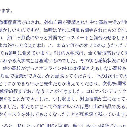
います。
緊急事態宣言が出され、外出自粛が要請された中で高校生活が開
懐かしいものですが、当時はそれに何度も翻弄されたものです
れ、約二ヶ月後にやっと対面でクラスメートと顔合わせをしま
よね?やっと会えたね!」と、まるで何かのオフ会のようだった
今でも鮮明に覚えています。9月の入学式は、全く緊張感もなく
いわゆる入学式とは程遠いものでした。その後も感染状況に応
。他の高校がずっとオンライン(中には授業さえもしない高校も
だけ対面で授業ができないかと頑張ってくださり、そのおかげで
どうにかできないかと先生たちが考えてくださり、文化祭(通常
ら修学旅行までおこなうことができました。コロナパンデミック
喫することができました。少し収まり、対面授業が主になって
きました。私たちにとって卒業アルバムは思い出の結晶である
やくマスクを外してもよくなったことが印象深く残っています
ていると、私にとってICUHSが如何に過ごしやすい場所であっ