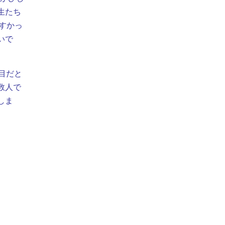
生たち
すかっ
いで
目だと
数人で
しま