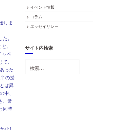
イベント情報
コラム
始しま
エッセイリレー
。
した。
こと、
サイト内検索
チャペ
じて、
検
索:
あった
大半の授
とは異
の中、
も、常
と同時
。
たかひし