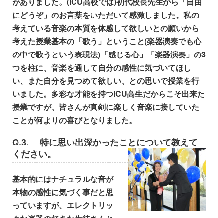
がありました。(ICU高校では)初代校長先生から「自由
にどうぞ」のお言葉をいただいて感激しました。私の
考えている音楽の本質を体感して欲しいとの願いから
考えた授業基本の「歌う」ということ(楽器演奏でも心
の中で歌うという表現法)「感じる心」「楽器演奏」の3
つを柱に、音楽を通して自分の感性に気づいてほし
い、また自分を見つめて欲しい、との思いで授業を行
いました。多彩な才能を持つICU高生だからこそ出来た
授業ですが、皆さんが真剣に楽しく音楽に接していた
ことが何よりの喜びとなりました。
Q.3.
特に思い出深かったことについて教えて
ください。
基本的にはナチュラルな音が
本物の感性に気づく事だと思
っていますが、エレクトリッ