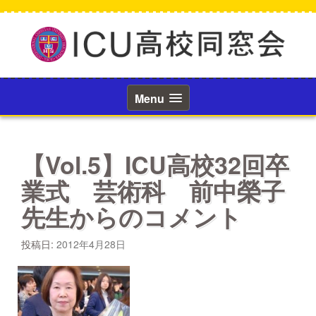
コ
ン
テ
ン
ツ
へ
ス
Menu
キ
ッ
プ
【Vol.5】ICU高校32回卒
業式 芸術科 前中榮子
先生からのコメント
投稿日:
2012年4月28日