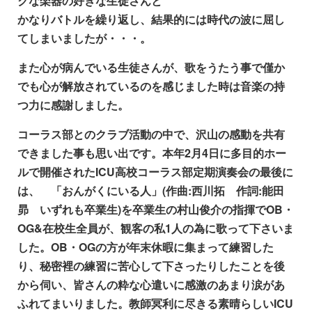
クな楽器の好きな生徒さんと
かなりバトルを繰り返し、結果的には時代の波に屈し
てしまいましたが・・・。
また心が病んでいる生徒さんが、歌をうたう事で僅か
でも心が解放されているのを感じました時は音楽の持
つ力に感謝しました。
コーラス部とのクラブ活動の中で、沢山の感動を共有
できました事も思い出です。本年2月4日に多目的ホー
ルで開催されたICU高校コーラス部定期演奏会の最後に
は、 「おんがくに
いる人」(作曲:西川拓 作詞:能田
昴 いずれも卒業生)を卒業生の村山俊介の指揮でOB・
OG&在校生全員が、観客の私1人の為に歌って下さいま
した。OB・OGの方が年末休暇に集まって練習した
り、秘密裡の練習に苦心して下さったりしたことを後
から伺い、皆さんの粋な心遣いに感激のあまり涙があ
ふれてまいりました。教師冥利に尽きる素晴らしいICU