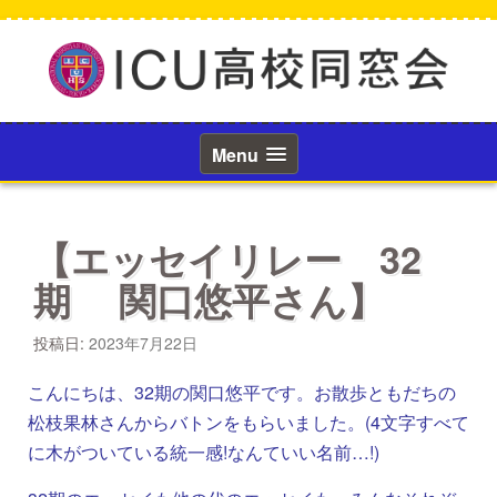
コ
ン
テ
ン
ツ
へ
ス
Menu
キ
ッ
プ
【エッセイリレー 32
期 関口悠平さん】
投稿日:
2023年7月22日
こんにちは、32期の関口悠平です。お散歩ともだちの
松枝果林さんからバトンをもらいました。(4文字すべて
に木がついている統一感!なんていい名前…!)