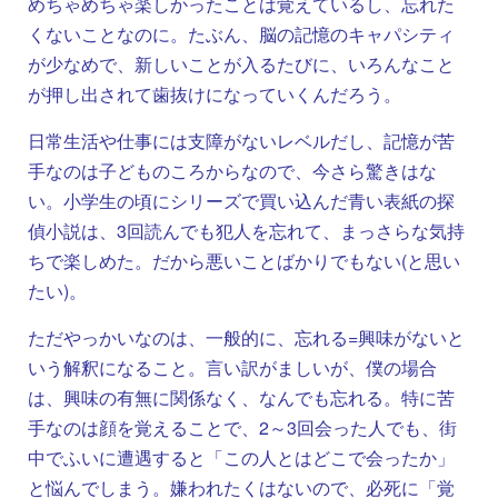
めちゃめちゃ楽しかったことは覚えているし、忘れた
くないことなのに。たぶん、脳の記憶のキャパシティ
が少なめで、新しいことが入るたびに、いろんなこと
が押し出されて歯抜けになっていくんだろう。
日常生活や仕事には支障がないレベルだし、記憶が苦
手なのは子どものころからなので、今さら驚きはな
い。小学生の頃にシリーズで買い込んだ青い表紙の探
偵小説は、3回読んでも犯人を忘れて、まっさらな気持
ちで楽しめた。だから悪いことばかりでもない(と思い
たい)。
ただやっかいなのは、一般的に、忘れる=興味がないと
いう解釈になること。言い訳がましいが、僕の場合
は、興味の有無に関係なく、なんでも忘れる。特に苦
手なのは顔を覚えることで、2～3回会った人でも、街
中でふいに遭遇すると「この人とはどこで会ったか」
と悩んでしまう。嫌われたくはないので、必死に「覚