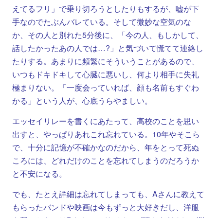
えてるフリ」で乗り切ろうとしたりもするが、嘘が下
手なのでたぶんバレている。そして微妙な空気のな
か、その人と別れた5分後に、「今の人、もしかして、
話したかったあの人では…?」と気づいて慌てて連絡し
たりする。あまりに頻繁にそういうことがあるので、
いつもドキドキして心臓に悪いし、何より相手に失礼
極まりない。「一度会っていれば、顔も名前もすぐわ
かる」という人が、心底うらやましい。
エッセイリレーを書くにあたって、高校のことを思い
出すと、やっぱりあれこれ忘れている。10年やそこら
で、十分に記憶が不確かなのだから、年をとって死ぬ
ころには、どれだけのことを忘れてしまうのだろうか
と不安になる。
でも、たとえ詳細は忘れてしまっても、Aさんに教えて
もらったバンドや映画は今もずっと大好きだし、洋服