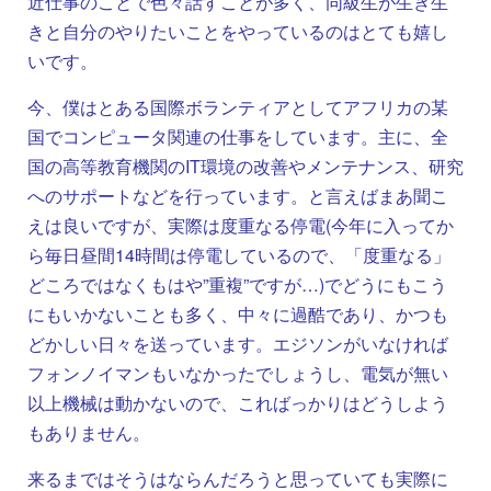
近仕事のことで色々話すことが多く、同級生が生き生
きと自分のやりたいことをやっているのはとても嬉し
いです。
今、僕はとある国際ボランティアとしてアフリカの某
国でコンピュータ関連の仕事をしています。主に、全
国の高等教育機関のIT環境の改善やメンテナンス、研究
へのサポートなどを行っています。と言えばまあ聞こ
えは良いですが、実際は度重なる停電(今年に入ってか
ら毎日昼間14時間は停電しているので、「度重なる」
どころではなくもはや”重複”ですが…)でどうにもこう
にもいかないことも多く、中々に過酷であり、かつも
どかしい日々を送っています。エジソンがいなければ
フォンノイマンもいなかったでしょうし、電気が無い
以上機械は動かないので、こればっかりはどうしよう
もありません。
来るまではそうはならんだろうと思っていても実際に