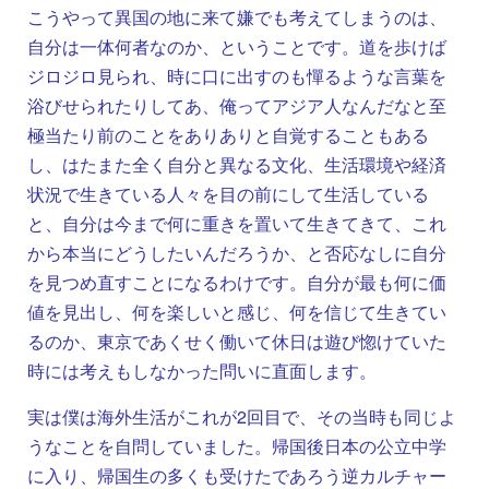
こうやって異国の地に来て嫌でも考えてしまうのは、
自分は一体何者なのか、ということです。道を歩けば
ジロジロ見られ、時に口に出すのも憚るような言葉を
浴びせられたりしてあ、俺ってアジア人なんだなと至
極当たり前のことをありありと自覚することもある
し、はたまた全く自分と異なる文化、生活環境や経済
状況で生きている人々を目の前にして生活している
と、自分は今まで何に重きを置いて生きてきて、これ
から本当にどうしたいんだろうか、と否応なしに自分
を見つめ直すことになるわけです。自分が最も何に価
値を見出し、何を楽しいと感じ、何を信じて生きてい
るのか、東京であくせく働いて休日は遊び惚けていた
時には考えもしなかった問いに直面します。
実は僕は海外生活がこれが2回目で、その当時も同じよ
うなことを自問していました。帰国後日本の公立中学
に入り、帰国生の多くも受けたであろう逆カルチャー