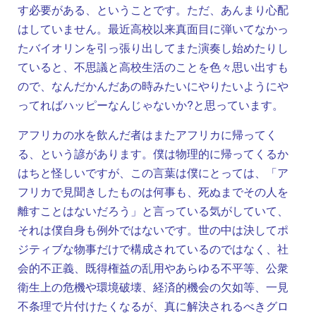
す必要がある、ということです。ただ、あんまり心配
はしていません。最近高校以来真面目に弾いてなかっ
たバイオリンを引っ張り出してまた演奏し始めたりし
ていると、不思議と高校生活のことを色々思い出すも
ので、なんだかんだあの時みたいにやりたいようにや
ってればハッピーなんじゃないか?と思っています。
アフリカの水を飲んだ者はまたアフリカに帰ってく
る、という諺があります。僕は物理的に帰ってくるか
はちと怪しいですが、この言葉は僕にとっては、「ア
フリカで見聞きしたものは何事も、死ぬまでその人を
離すことはないだろう」と言っている気がしていて、
それは僕自身も例外ではないです。世の中は決してポ
ジティブな物事だけで構成されているのではなく、社
会的不正義、既得権益の乱用やあらゆる不平等、公衆
衛生上の危機や環境破壊、経済的機会の欠如等、一見
不条理で片付けたくなるが、真に解決されるべきグロ