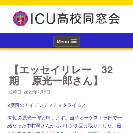
コ
ン
テ
ン
ツ
へ
ス
Menu
キ
ッ
プ
【エッセイリレー 32
期 原光一郎さん】
投稿日:
2023年7月5日
2度目のアイデンティティクライシス
32期の原光一郎と申します。当時オーケストラ部で一
緒だった中村翠さんからバトンを受け取りました。最