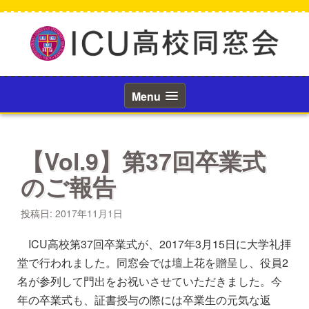
コ
ン
テ
ン
ツ
へ
ス
Menu
キ
ッ
プ
【Vol.9】第37回卒業式
のご報告
投稿日:
2017年11月1日
ICU高校第37回卒業式が、2017年3月15日に大学礼拝
堂で行われました。同窓会では壇上花を贈呈し、役員2
名が参列して門出をお祝いさせていただきました。今
年の卒業式も、証書授与の際には卒業生の元気な返