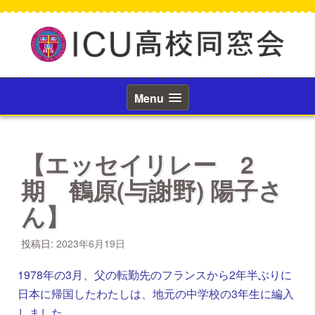
コ
ン
テ
ン
ツ
へ
ス
Menu
キ
ッ
プ
【エッセイリレー 2
期 鶴原(与謝野) 陽子さ
ん】
投稿日:
2023年6月19日
1978年の3月、父の転勤先のフランスから2年半ぶりに
日本に帰国したわたしは、地元の中学校の3年生に編入
しました。