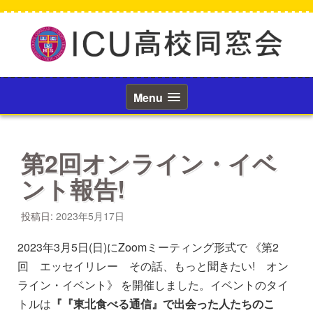
コ
ン
テ
ン
ツ
へ
ス
Menu
キ
ッ
プ
第2回オンライン・イベ
ント報告!
投稿日:
2023年5月17日
2023年3月5日(日)にZoomミーティング形式で 《第2
回 エッセイリレー その話、もっと聞きたい! オン
ライン・イベント》 を開催しました。イベントのタイ
トルは
『『東北食べる通信』で出会った人たちのこ