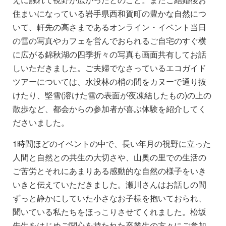
住まいになっている岩手県西和賀町の豊かな自然につ
いて、軒先の高さまであるオンライン・イベント当日
の雪の写真やカフェを営んでおられるご自宅のすぐ横
に広がる錦秋湖の四季折々の写真も画面共有してお話
しいただきました。ご夫婦でなさっているエコガイド
ツアーについては、水没林の梢の間をカヌーで通り抜
けたり、堅雪(溶けた雪の表面が夜凍結したもの)の上の
散歩など、都会からの参加者が喜ぶ体験を紹介してく
ださいました。
1時間ほどのイベントの中で、長い年月の視野に立った
人間と自然との共生の大切さや、山奥の里での生活の
ご苦労とそれにあまりある感動的な自然の様子をいき
いきと伝えていただきました。瀬川さんはお話しの間
ずっと静かにしていた小さなお子様を抱いておられ、
聞いている私たちをほっこりさせてくれました。松坂
先生をはじめご関心を持たれた卒業生の方々にご参加