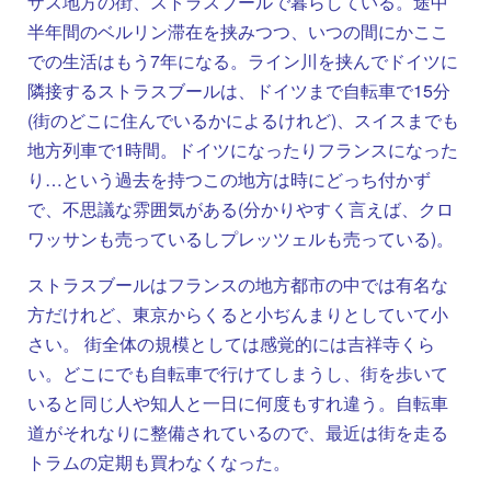
ザス地方の街、ストラスブールで暮らしている。途中
半年間のベルリン滞在を挟みつつ、いつの間にかここ
での生活はもう7年になる。ライン川を挟んでドイツに
隣接するストラスブールは、ドイツまで自転車で15分
(街のどこに住んでいるかによるけれど)、スイスまでも
地方列車で1時間。ドイツになったりフランスになった
り…という過去を持つこの地方は時にどっち付かず
で、不思議な雰囲気がある(分かりやすく言えば、クロ
ワッサンも売っているしプレッツェルも売っている)。
ストラスブールはフランスの地方都市の中では有名な
方だけれど、東京からくると小ぢんまりとしていて小
さい。 街全体の規模としては感覚的には吉祥寺くら
い。どこにでも自転車で行けてしまうし、街を歩いて
いると同じ人や知人と一日に何度もすれ違う。自転車
道がそれなりに整備されているので、最近は街を走る
トラムの定期も買わなくなった。