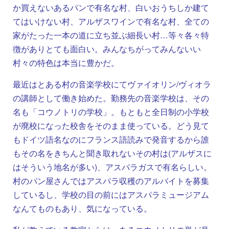
か買えないあるパンで有名な村、白いおうちしか建て
てはいけない村、アルザスワインで有名な村、全ての
家がたった一本の道に立ち並ぶ細長い村…等々各々特
徴がありとても面白い。みんなちがってみんないい
村々の特色は本当に豊かだ。
最近はとある村の音楽学校にてヴァイオリン/ヴィオラ
の講師として働き始めた。勤務先の音楽学校は、その
名も「コウノトリの学校」。もともと全日制の小学校
が廃校になった校舎をそのまま使っている。どう見て
もドイツ語名なのにフランス語読みで発音するから誰
もその名をきちんと聞き取れないその村は(アルザスに
はそういう地名が多い)、アスパラガスで有名らしい。
村のパン屋さんではアスパラ収穫のアルバイトを募集
しているし、学校の目の前にはアスパラミュージアム
なんてものもあり、気になっている。