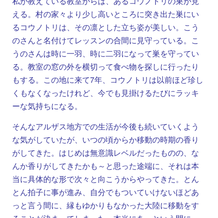
私が教えている教室からは、あるコウノトリの巣が見
える。村の家々より少し高いところに突き出た巣にい
るコウノトリは、その凛とした立ち姿が美しい。こう
のさんと名付けてレッスンの合間に見守っている。こ
うのさんは時に一羽、時に二羽になって巣を守ってい
る。教室の窓の外を横切って食べ物を探しに行ったり
もする。この地に来て7年、コウノトリは以前ほど珍し
くもなくなったけれど、今でも見掛けるたびにラッキ
ーな気持ちになる。
そんなアルザス地方での生活が今後も続いていくよう
な気がしていたが、いつの頃からか移動の時期の香り
がしてきた。はじめは無意識レベルだったものの、な
んか香りがしてきたかも～と思った途端に、それは本
当に具体的な形で次々と向こうからやってきた。とん
とん拍子に事が進み、自分でもついていけないほどあ
っと言う間に、縁もゆかりもなかった大陸に移動をす