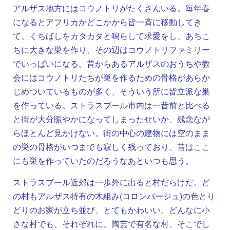
アルザス地方にはコウノトリがたくさんいる。毎年春
になるとアフリカかどこかから皆一斉に移動してき
て、くちばしをカタカタと鳴らして求愛をし、あちこ
ちに大きな巣を作り、その辺はコウノトリファミリー
でいっぱいになる。昔からあるアルザスのおうちや教
会にはコウノトリたちが巣を作るための骨格があらか
じめついているものが多く、そういう所に皆立派な巣
を作っている。ストラスブール市内は一昔前と比べる
と街が大分賑やかになってしまったせいか、残念なが
らほとんど見かけない。街の中心の建物には空のまま
の巣の骨格がいつまでも寂しく残っており、昔はここ
にも巣を作っていたのだろうなあといつも思う。
ストラスブール近郊は一歩外に出ると村だらけだ。ど
の村もアルザス特有の木組み(コロンバージュ)の色とり
どりのお家が立ち並び、とてもかわいい。どんなに小
さな村でも、それぞれに、陶芸で有名な村、そこでし