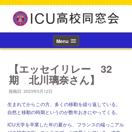
コ
ン
テ
ン
ツ
へ
ス
Menu
キ
ッ
プ
【エッセイリレー 32
期 北川璃奈さん】
投稿日:
2023年5月12日
生まれてからこの方、多くの移動を繰り返している。
自然と移動の時期というのが数年おきにやってくる。
ICU大学を卒業した年の夏から、フランスの端っこアル