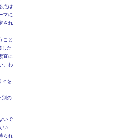
る点は
ーマに
定され
うこと
業した
素直に
か、わ
日々を
た別の
ないで
てい
縛られ