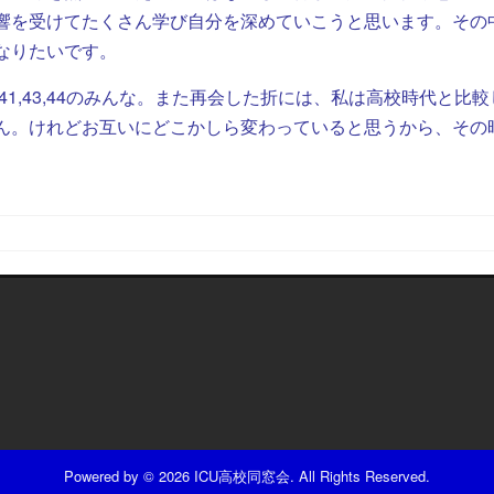
響を受けてたくさん学び自分を深めていこうと思います。その
なりたいです。
,41,43,44のみんな。また再会した折には、私は高校時代と比
ん。けれどお互いにどこかしら変わっていると思うから、その
Powered by
© 2026 ICU高校同窓会. All Rights Reserved.