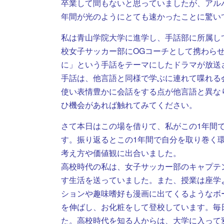
卒業して間もないと思っていましたが、アル
年間が光のようにとても速かったことに驚い
私は青山学院大学に進学し、手話部に所属して
校女子サッカー部にOGコーチとして携わらせて
に」という手話をテーマにしたドラマが放送
手話は、他言語と同様で学ぶに連れて喋れる
使い表情豊かに会話をする点が他言語と異な
ひ機会があれば触れてみてください。
さて本日はこの場を借りて、私がこの1年間
す。振り返るとこの1年間で自分を取り巻く
考え方や価値観に出合いました。
高校時代の私は、女子サッカー部のキャプテ
す生活を送っていました。また、授業は座学
ションや趣味嗜好も漫画に出てくるようなボ
を伸ばし、お化粧をして登校しています。毎
た。高校時代を知る人からは、大学に入って