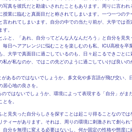
の写真を彼氏だと勘違いされたこともあります。周りに言われ
に授業に臨むと真面目だと称されてしまいます。一つ一つのテ
と言われてしまいます。自分の中での当たり前が、大学では否
ます。
とふと、「あれ、自分ってどんな人なんだろう」と自分を見失
、毎日ヘアアレンジに悩むことを楽しむのも私、ICU高校を卒
も、大学で真面目に過ごしているのも、日々起こるできごとに
の私が私なのか、ではこの先どのように過ごしていけば良いの
ことがあるのではないでしょうか、多文化や多言語が飛び交い、
の居心地の良さを。
あるのではないでしょうか、環境によって表現する「自分」がま
ことを。
ふと見失った自分らしさを探すことは起こり得ることなのでは
リティーがあります。それは、周りの環境に刺激されて創られ
、自分を無理に変える必要はないし、何か固定の性格や態度に