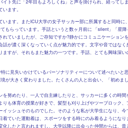
バイト先に「2年目もよろしくね」と声を掛けられ、経ってしま
ています。
います。またICU大学の女子サッカー部に所属すると同時に、
もらっています。手話というと数ヶ月前に 「silent」「星降
されていましたが、ご存知ですか?静かにコミュニケーション
会話が濃く深くなっていく点が魅力的です。文字や音ではなく
りますが、それもまた魅力の一つです。手話、とても興味深い
で特に見失いかけているパーソナリティーについて述べたいと
環境が大きく変わりました。たくさんの人と出会い、「初めま
ンを努めたり、一人で自主練したりと、サッカーに多くの時間
よりも体育の授業が好きで、髪型も刈り上げやツーブロック、
ーイッシュそのものでした。そのような私が大学生になり、今
日着ていた運動着は、スポーツをする時にのみ着るようになり
変化したと言われますし、大学以降に出会った仲間からは、昔