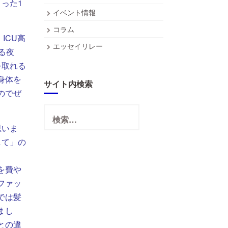
った1
イベント情報
コラム
ICU高
エッセイリレー
る夜
を取れる
身体を
サイト内検索
のでぜ
検
索:
思いま
して」の
を費や
ファッ
では髪
まし
との違