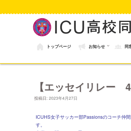
コ
ン
テ
ン
ツ
へ
ス
キ
トップページ
お知らせ
同
ッ
プ
【エッセイリレー 4
投稿日:
2023年4月27日
ICUHS女子サッカー部Passionsのコ
す。