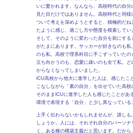
いに驚かれます。なんなら、高校時代の自分
見た目だけではありません。高校時代と同様
ついて考えを深めようとすると、積極的だね
たように感じ、過ごし方や態度を模索してい
そして、そのように変わった自分を前にする
がたまにあります。サッカーが好きなのも私
のも私。高校で理系科目に手こずっていたの
立ち向かうのも、恋愛に疎いのも全て私。ど
からなくなってしまいました。
ICU高校から他大に進学した人は、感じた
こなしながら「素の自分」を出せていた高校
そのままICUに進学した人も感じたことが
環境で表現する「自分」と少し異なっている
上手く伝わらないかもしれませんが、誰しも
しょうか。人には、それぞれ自分のパーソナ
く、ある種の構築主義だと思います。だから