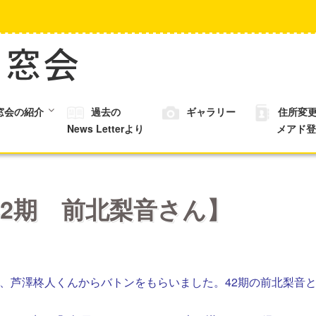
窓会の紹介
過去の
ギャラリー
住所変
News Letterより
メアド登
2期 前北梨音さん】
ーチ仲間、芦澤柊人くんからバトンをもらいました。42期の前北梨音