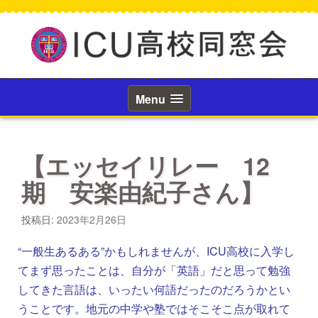
コ
ン
テ
ン
ツ
へ
ス
Menu
キ
ッ
プ
【エッセイリレー 12
期 安楽由紀子さん】
投稿日:
2023年2月26日
“一般生あるある”かもしれませんが、ICU高校に入学し
てまず思ったことは、自分が「英語」だと思って勉強
してきた言語は、いったい何語だったのだろうかとい
うことです。地元の中学や塾ではそこそこ点が取れて