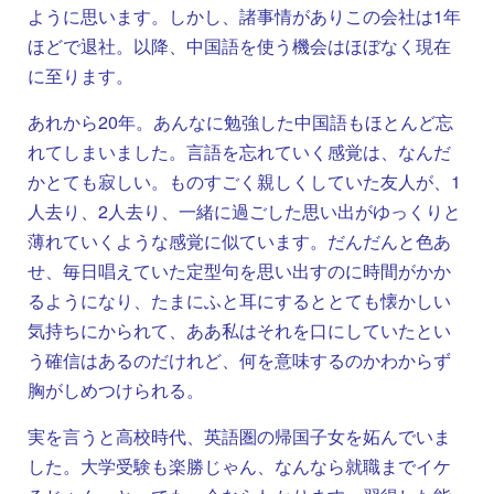
ように思います。しかし、諸事情がありこの会社は1年
ほどで退社。以降、中国語を使う機会はほぼなく現在
に至ります。
あれから20年。あんなに勉強した中国語もほとんど忘
れてしまいました。言語を忘れていく感覚は、なんだ
かとても寂しい。ものすごく親しくしていた友人が、1
人去り、2人去り、一緒に過ごした思い出がゆっくりと
薄れていくような感覚に似ています。だんだんと色あ
せ、毎日唱えていた定型句を思い出すのに時間がかか
るようになり、たまにふと耳にするととても懐かしい
気持ちにかられて、ああ私はそれを口にしていたとい
う確信はあるのだけれど、何を意味するのかわからず
胸がしめつけられる。
実を言うと高校時代、英語圏の帰国子女を妬んでいま
した。大学受験も楽勝じゃん、なんなら就職までイケ