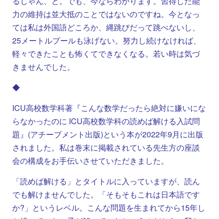
るじゃん、と。でも、今ならわかります。習得した能
力の維持は並大抵のことではないのですね。今となっ
ては私は外国語どころか、縄跳びだって跳べないし、
25メートルプールも泳げない。努力し続けなければ、
軽々できたことも怖くてできなくなる。若い時は気づ
きませんでした。
◆
ICU高校数学科著『こんな数学だったら絶対に嫌いにな
らなかったのに ICU高校数学科の読めば解ける入試問
題』(アチーブメント出版)という本が2022年9月に出版
されました。私は巻末に掲載されている先生方の座談
会の構成をお手伝いさせていただきました。
「読めば解ける」とタイトルに入っていますが、読ん
でも解けませんでした。「そもそもこれは日本語です
か?」というレベル。こんな問題を生まれてから15年し