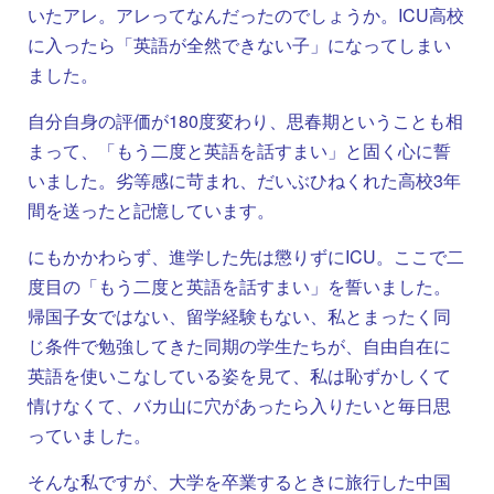
いたアレ。アレってなんだったのでしょうか。ICU高校
に入ったら「英語が全然できない子」になってしまい
ました。
自分自身の評価が180度変わり、思春期ということも相
まって、「もう二度と英語を話すまい」と固く心に誓
いました。劣等感に苛まれ、だいぶひねくれた高校3年
間を送ったと記憶しています。
にもかかわらず、進学した先は懲りずにICU。ここで二
度目の「もう二度と英語を話すまい」を誓いました。
帰国子女ではない、留学経験もない、私とまったく同
じ条件で勉強してきた同期の学生たちが、自由自在に
英語を使いこなしている姿を見て、私は恥ずかしくて
情けなくて、バカ山に穴があったら入りたいと毎日思
っていました。
そんな私ですが、大学を卒業するときに旅行した中国