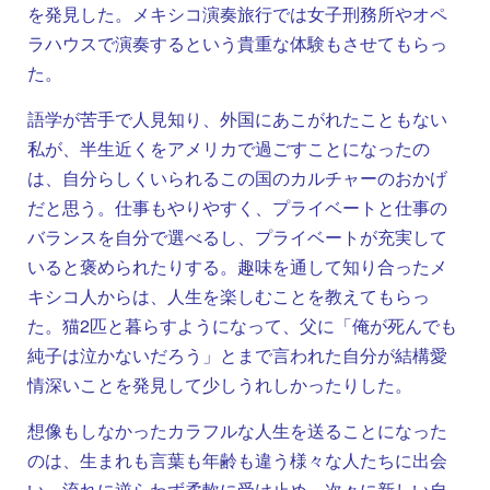
を発見した。メキシコ演奏旅行では女子刑務所やオペ
ラハウスで演奏するという貴重な体験もさせてもらっ
た。
語学が苦手で人見知り、外国にあこがれたこともない
私が、半生近くをアメリカで過ごすことになったの
は、自分らしくいられるこの国のカルチャーのおかげ
だと思う。仕事もやりやすく、プライベートと仕事の
バランスを自分で選べるし、プライベートが充実して
いると褒められたりする。趣味を通して知り合ったメ
キシコ人からは、人生を楽しむことを教えてもらっ
た。猫2匹と暮らすようになって、父に「俺が死んでも
純子は泣かないだろう」とまで言われた自分が結構愛
情深いことを発見して少しうれしかったりした。
想像もしなかったカラフルな人生を送ることになった
のは、生まれも言葉も年齢も違う様々な人たちに出会
い、流れに逆らわず柔軟に受け止め、次々に新しい自