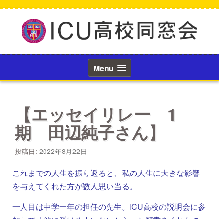
コ
ン
テ
ン
ツ
へ
ス
Menu
キ
ッ
プ
【エッセイリレー 1
期 田辺純子さん】
投稿日:
2022年8月22日
これまでの人生を振り返ると、私の人生に大きな影響
を与えてくれた方が数人思い当る。
一人目は中学一年の担任の先生。ICU高校の説明会に参