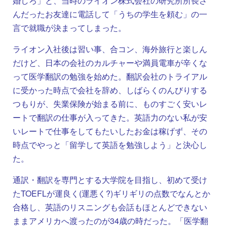
婚しろ」と、当時のライオン株式会社の研究所所長さ
んだったお友達に電話して「うちの学生を頼む」の一
言で就職が決まってしまった。
ライオン入社後は習い事、合コン、海外旅行と楽しん
だけど、日本の会社のカルチャーや満員電車が辛くな
って医学翻訳の勉強を始めた。翻訳会社のトライアル
に受かった時点で会社を辞め、しばらくのんびりする
つもりが、失業保険が始まる前に、ものすごく安いレ
ートで翻訳の仕事が入ってきた。英語力のない私が安
いレートで仕事をしてもたいしたお金は稼げず、その
時点でやっと「留学して英語を勉強しよう」と決心し
た。
通訳・翻訳を専門とする大学院を目指し、初めて受け
たTOEFLが運良く(運悪く?)ギリギリの点数でなんとか
合格し、英語のリスニングも会話もほとんどできない
ままアメリカへ渡ったのが34歳の時だった。「医学翻