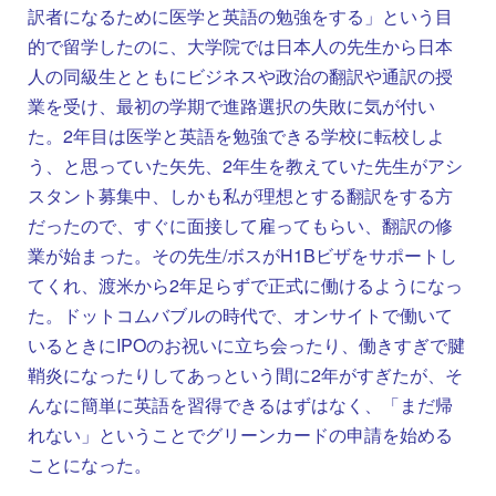
訳者になるために医学と英語の勉強をする」という目
的で留学したのに、大学院では日本人の先生から日本
人の同級生とともにビジネスや政治の翻訳や通訳の授
業を受け、最初の学期で進路選択の失敗に気が付い
た。2年目は医学と英語を勉強できる学校に転校しよ
う、と思っていた矢先、2年生を教えていた先生がアシ
スタント募集中、しかも私が理想とする翻訳をする方
だったので、すぐに面接して雇ってもらい、翻訳の修
業が始まった。その先生/ボスがH1Bビザをサポートし
てくれ、渡米から2年足らずで正式に働けるようになっ
た。ドットコムバブルの時代で、オンサイトで働いて
いるときにIPOのお祝いに立ち会ったり、働きすぎで腱
鞘炎になったりしてあっという間に2年がすぎたが、そ
んなに簡単に英語を習得できるはずはなく、「まだ帰
れない」ということでグリーンカードの申請を始める
ことになった。