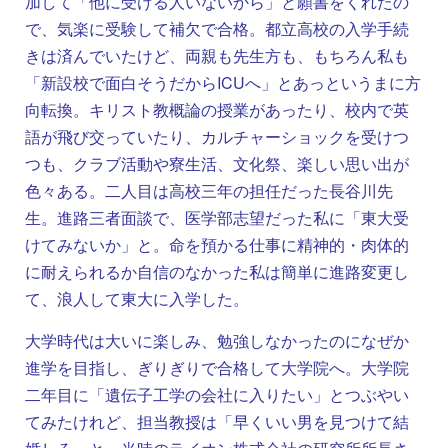
加して「他に受ける人いないから」と願書をくれたの
で、気楽に受験して補欠で合格。都立高校の入学手続
きは済んでいたけど、両親も先生方も、もちろん私も
「新設校で面白そうだからICUへ」とあっというまに方
向転換。キリスト教概論の授業があったり、校内で英
語が飛び交っていたり、カルチャーショックを受けつ
つも、クラブ活動や寮生活、文化祭、楽しい思い出が
色々ある。二人目は高校三年の担任だった長谷川先
生。進路三者面談で、医学部志望だった私に「東大受
けてみないか」と。命を預かる仕事に精神的・肉体的
に耐えられるか自信のなかった私は簡単に進路変更し
て、浪人して東大に入学した。
大学時代は大いに楽しみ、勉強しなかったのになぜか
進学を目指し、ぎりぎりで合格して大学院へ。大学院
二年目に「遺伝子工学の会社に入りたい」とつぶやい
てみたけれど、担当教授は「早くいい男を見つけて結