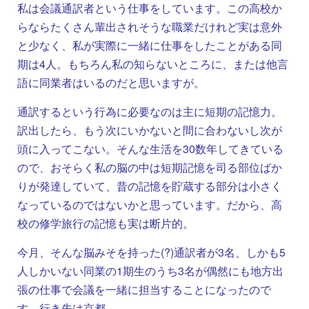
私は会議通訳者という仕事をしています。この高校か
らならたくさん輩出されそうな職業だけれど実は意外
と少なく、私が実際に一緒に仕事をしたことがある同
期は4人。もちろん私の知らないところに、または他言
語に同業者はいるのだと思いますが。
通訳するという行為に必要なのは主に短期の記憶力。
訳出したら、もう次にいかないと間に合わないし次が
頭に入ってこない。そんな生活を30数年してきている
ので、おそらく私の脳の中は短期記憶を司る部位ばか
りが発達していて、昔の記憶を貯蔵する部分は小さく
なっているのではないかと思っています。だから、高
校の修学旅行の記憶も実は断片的。
今月、そんな脳みそを持った(?)通訳者が3名、しかも5
人しかいない同業の1期生のうち3名が偶然にも地方出
張の仕事で会議を一緒に担当することになったので
す。行き先は京都。