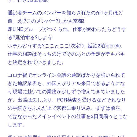
通訳者チームのメンバーを知らされたのが1ヶ月ほど
前。え!?このメンバー?しかも京都!
即LINEグループがつくられ、仕事が終わったらどうす
る?延泊する?しよう!
ホテルどうする?こことここ!決定!(←延泊2泊)etc.etc.
仕事の相談はそっちのけでそのあとの予定がテキパキ
と決定されていきました。
コロナ禍でオンライン会議の通訳ばかりを強いられて
きた通訳業界も、外国人がリアル来日できるようにな
り現場に赴いての業務が少しずつ増えてきていました
が、出張は久しぶり。PCR検査を受けるなどそれなり
の手続きをふんだ上で京都に乗り込み、まずは前座、
ではなかったメインイベントの仕事を3日間粛々とこな
します。