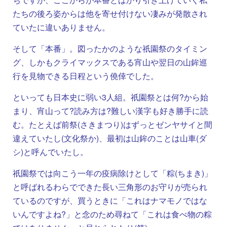
たちの後ろ姿からは他を寄せ付けない凄みが発散され
ていたに違いありません。
そして「本番」。図ったかのような祇園祭のタイミン
グ、しかもクライマックスである宵山や翌日の山鉾巡
行を見物できる日程という僥倖でした。
といっても日本史に弱い3人組。祇園祭とは何?から始
まり、宵山って?読み方は?難しい漢字も好き勝手に読
む。たとえば前祭(さきまつり)はずっとゼンヤサイと間
違えていたし(文化祭か)、最初は山鉾のことは山車(ダ
シ)と呼んでいたし。
祇園祭では向こう一年の疫病除けとして「粽(ちまき)」
と呼ばれるわらでできた長い三角形のお守りが売られ
ているのですが、買うときに「これはナマモノではな
いんですよね?」と念のため尋ねて「これは食べ物の粽