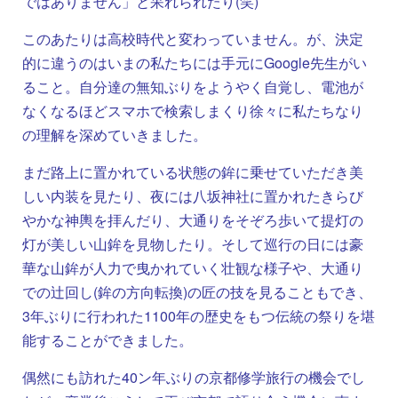
ではありません」と呆れられたり(笑)
このあたりは高校時代と変わっていません。が、決定
的に違うのはいまの私たちには手元にGoogle先生がい
ること。自分達の無知ぶりをようやく自覚し、電池が
なくなるほどスマホで検索しまくり徐々に私たちなり
の理解を深めていきました。
まだ路上に置かれている状態の鉾に乗せていただき美
しい内装を見たり、夜には八坂神社に置かれたきらび
やかな神輿を拝んだり、大通りをそぞろ歩いて提灯の
灯が美しい山鉾を見物したり。そして巡行の日には豪
華な山鉾が人力で曳かれていく壮観な様子や、大通り
での辻回し(鉾の方向転換)の匠の技を見ることもでき、
3年ぶりに行われた1100年の歴史をもつ伝統の祭りを堪
能することができました。
偶然にも訪れた40ン年ぶりの京都修学旅行の機会でし