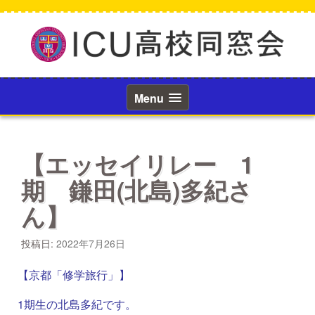
コ
ン
テ
ン
ツ
へ
ス
Menu
キ
ッ
プ
【エッセイリレー 1
期 鎌田(北島)多紀さ
ん】
投稿日:
2022年7月26日
【京都「修学旅行」】
1期生の北島多紀です。