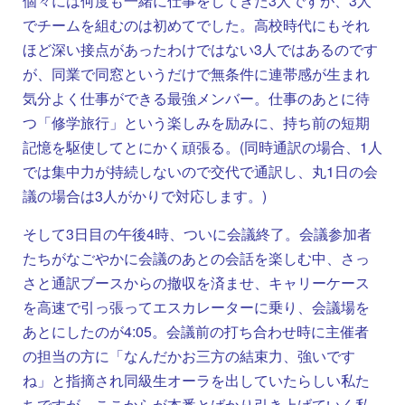
個々には何度も一緒に仕事をしてきた3人ですが、3人
でチームを組むのは初めてでした。高校時代にもそれ
ほど深い接点があったわけではない3人ではあるのです
が、同業で同窓というだけで無条件に連帯感が生まれ
気分よく仕事ができる最強メンバー。仕事のあとに待
つ「修学旅行」という楽しみを励みに、持ち前の短期
記憶を駆使してとにかく頑張る。(同時通訳の場合、1人
では集中力が持続しないので交代で通訳し、丸1日の会
議の場合は3人がかりで対応します。)
そして3日目の午後4時、ついに会議終了。会議参加者
たちがなごやかに会議のあとの会話を楽しむ中、さっ
さと通訳ブースからの撤収を済ませ、キャリーケース
を高速で引っ張ってエスカレーターに乗り、会議場を
あとにしたのが4:05。会議前の打ち合わせ時に主催者
の担当の方に「なんだかお三方の結束力、強いです
ね」と指摘され同級生オーラを出していたらしい私た
ちですが、ここからが本番とばかり引き上げていく私