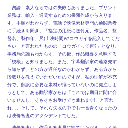
勿論、素人ならではの失敗もありました。プリント
業務は、輸入・通関するための書類作成から入りま
す。手順がわからず、電話で映像素材専門の通関業者
に手続きを聞き、「指定の用紙に送付元、作品名、監
督名、製作年、尺(上映時間)やコウガイを記入してくだ
さい」と言われたものの「コウガイって何?」となり、
事務局の誰もわからず、その後、作品概要を意味する
「梗概」と知りました。また、字幕翻訳家の連絡先す
ら知らず、どの方が適任なのかわからず、ある方から
段取りを教えていただいたのですが、私の理解が不充
分で、翻訳に必要な素材が揃っていないのに発注しよ
うとして、ある翻訳家からは「これでは期日に間に合
いませんし、そもそもお受けでき兼ねます!」と言わ
れ…。そして、それら失敗の中でも一番青くなったの
は映倫審査のアクシデントでした。
映倫審査は、作品を審査員に観ていただき、レイテ