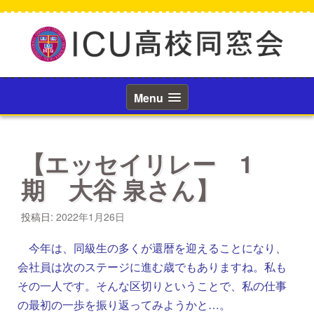
コ
ン
テ
ン
ツ
へ
ス
Menu
キ
ッ
プ
【エッセイリレー 1
期 大谷 泉さん】
投稿日:
2022年1月26日
今年は、同級生の多くが還暦を迎えることになり、
会社員は次のステージに進む歳でもありますね。私も
その一人です。そんな区切りということで、私の仕事
の最初の一歩を振り返ってみようかと…。