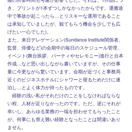
き、プリントが1本ずつしかなかったからです。運搬途
中で事故が起こったら…とリスキーな運用であること
は承知していましたが、観てもらう機会を少しでも広
げたい一心でした)。
また、来日デレゲーション(Sundance Institute関係者、
監督、俳優など)の会期中の毎日のスケジュール管理、
イベント(舞台挨拶、パーティやセレモニー)進行と台本
作成…など思い出しながら書いていますが、その仕事
量に今更ながら驚いています。会期が近づくと事務局
近くのビジネスホテルにシャワーと寝るためだけに連
泊し…とよく体力が持ったものです。
経験の浅い私がそれだけのことをしなければならな
い程、人材が足りなかったのです。ただ、逆にそれが
幸いし、あらゆる業務の一端を担わせてもらったこと
が、何事にも替え難い経験となったことは間違いあり
ません。