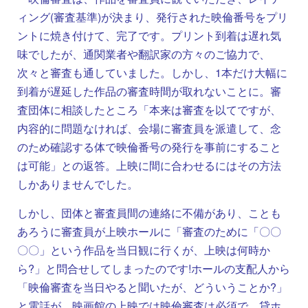
ィング(審査基準)が決まり、発行された映倫番号をプリ
ントに焼き付けて、完了です。プリント到着は遅れ気
味でしたが、通関業者や翻訳家の方々のご協力で、
次々と審査も通していました。しかし、1本だけ大幅に
到着が遅延した作品の審査時間が取れないことに。審
査団体に相談したところ「本来は審査を以てですが、
内容的に問題なければ、会場に審査員を派遣して、念
のため確認する体で映倫番号の発行を事前にすること
は可能」との返答。上映に間に合わせるにはその方法
しかありませんでした。
しかし、団体と審査員間の連絡に不備があり、ことも
あろうに審査員が上映ホールに「審査のために「〇〇
〇〇」という作品を当日観に行くが、上映は何時か
ら?」と問合せしてしまったのです!ホールの支配人から
「映倫審査を当日やると聞いたが、どういうことか?」
と電話が。映画館の上映では映倫審査は必須で、貸ホ