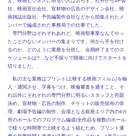
え、映画ビジネスに明るい人はおらず、社外からSP会
社、映画宣伝会社、宣材物や広告のデザイン会社、映
画雑誌出版社、予告編製作会社などから招集されたメ
ンバーで編成された事務局での仕事でした。
専門分野はそれぞれあれど、映画祭事業なんてやっ
たことのないメンバーの集まりです。何から手を付け
るのか、どのように業務を分担し、会期終了までのス
ケジュールは?…など手探りで開催に向けてスタートを
切りました。
私の主な業務はプリント(上映する映画フィルム)を輸
入・通関させ、字幕をつけ、映倫審査を通すこと。そ
れ以外にそれぞれの専門分野に明るいスタッフと邦題
決め、宣材物・広告の制作、チケットの販売頒布の管
理、劇場予告編の制作、会場となる銀座エリア内の4カ
所のホールでのプログラム編成(全作品を複数のホール
で様々な時間帯で上映するよう組むため、プリント運
搬の所要時間も考慮が必要でした。それは、1作品につ