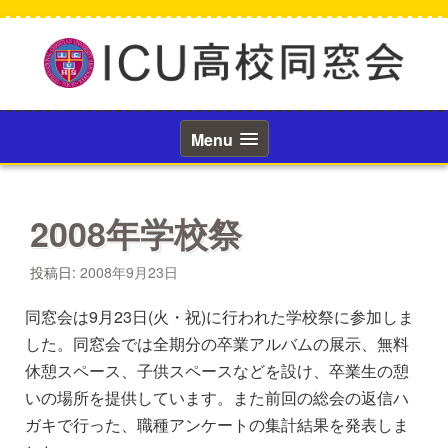
コ
ン
テ
ン
ツ
へ
ス
Menu
キ
ッ
プ
2008年学校祭
投稿日:
2008年9月23日
同窓会は9月23日(火・祝)に行われた学校祭に参加しま
した。同窓会では全期分の卒業アルバムの展示、無料
休憩スペース、子供スペースなどを設け、卒業生の憩
いの場所を提供しています。また前回の総会の返信ハ
ガキで行った、職種アンケートの集計結果を発表しま