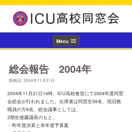
コ
ン
テ
ン
ツ
へ
ス
Menu
キ
ッ
プ
総会報告 2004年
投稿日:
2004年11月21日
2004年11月21日14時、ICU高校食堂にて2004年度同窓
会総会が行われました。出席者は同窓生59名、現旧教
職員の方6名。総会議事としては、
2期生後藤議長のもと、
・昨年度決算と本年度予算案