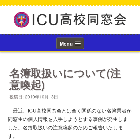
コ
ン
テ
ン
ツ
へ
ス
Menu
キ
ッ
プ
名簿取扱いについて(注
意喚起)
投稿日:
2010年10月13日
最近、ICU高校同窓会とは全く関係のない名簿業者が
同窓生の個人情報を入手しようとする事例が発生しま
した。名簿取扱いの注意喚起のためご報告いたしま
す。