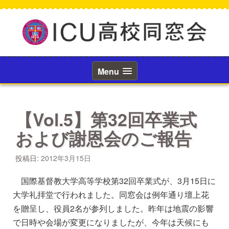
コ
ン
テ
ン
ツ
へ
ス
Menu
キ
ッ
プ
【Vol.5】第32回卒業式
および謝恩会のご報告
投稿日:
2012年3月15日
国際基督教大学高等学校第32回卒業式が、3月15日に
大学礼拝堂で行われました。同窓会は例年通り壇上花
を贈呈し、役員2名が参列しました。昨年は地震の影響
で日時や会場が変更になりましたが、今年は天候にも