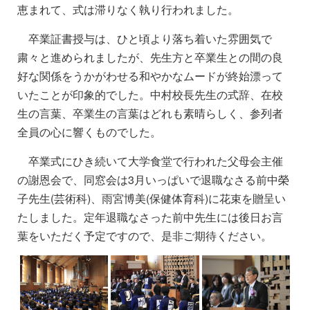
恵まれて、式は滞りなく執り行われました。
卒業証書授与は、ひと頃より落ち着いた雰囲気で
粛々と進められましたが、先生方と卒業生との間の良
好な関係をうかがわせる和やかなムードが終始漂って
いたことが印象的でした。中村校長先生の式辞、在校
生の言葉、卒業生の言葉はどれも素晴らしく、参列者
全員の心に響くものでした。
卒業式にひき続いて大学食堂で行われた父母会主催
の謝恩会で、同窓会は3月いっぱいで退職なさる前中榮
子先生(芸術科)、雨宮博美(保健体育科)に花束を贈呈い
たしました。定年退職なさった前中先生には後日お言
葉をいただく予定ですので、是非ご期待ください。