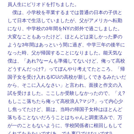
員人生にピリオドを打ちました。
僕は、小学校を卒業するまでは普通の日本の子供と
して日本で生活していましたが、父がアメリカへ転勤
になり、中学校の3年間をNYの郊外で過ごしました。
大変なこともあったけど、ほとんどは楽しかった夢の
ような3年間はあっという間に過ぎ、中学三年の後半に
なった時、父が帰国することになりました。能天気な
僕は、「あれ?なーんも準備してないけど、俺って高校
どうすんだっけ?」ってぼんやり考えてたところ、「帰
国子女を受け入れるICUの高校が新しくできるみたいだ
から、そこに入んなさい」と言われ、面接と作文の入
試を受けました。ここしか受験しなかったので、「え?
もしここ落ちたら俺って高校浪人?マジ?」って内心少
し焦ってたけど、親は、当時の帰国子女枠はほとんど
落ちることないだろうことはちゃんと調査済みで、万
が一のこともないように、学校関係者に根回しもして
くれてたみたいです(あ、でも裏口ではないです!)。