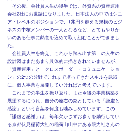
その後、会社員人生の後半では、外資系の資産運用
会社2社にお世話になりました。日本法人の中ではシニ
ア・レベルのポジションで、1兆円を超える規模のビジ
ネスの中核メンバーの一人となるなど、とてもやりが
いのある仕事に熱意を込めて取り組むことができまし
た。
会社員人生を終え、これから踏み出す第二の人生の
設計図はまだあまり具体的に描ききれていませんが、
「資産運用」と「クロスボーダー・コミュニケーショ
ン」の2つの分野でこれまで培ってきたスキルを武器
に、個人事業を展開していければと考えています。
これまでの半生を振り返り、また今後の事業構築を
展望するにつれ、自分の座右の銘としている「謙虚と
感謝」という言葉を何度も噛みしめています。この
「謙虚と感謝」は、毎年欠かさずお参りを励行してい
る京都伏見稲荷大社の稲荷山山中にある眼力社さんの