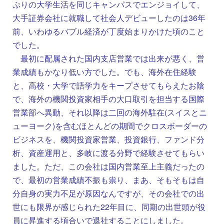
ぷりの大学生活を同じキャンパスでエンジョイして、
大手証券会社に就職して社会人デビューしたのは36年
前、いわゆるバブル経済が丁度始まりかけた頃のこと
でした。
最初に配属された国内支店営業では出来が悪く、営
業成績もかなり低い方でした。でも、海外在住経験
と、高校・大学で語学力をキープさせてもらえたお陰
で、海外の機関投資家相手の大口取引を担当する国際
営業部へ異動、それ以降は二回の海外駐在(スイスとニ
ューヨーク)を含むほとんどの期間でクロスボーダーの
ビジネスを、機関投資家営業、投資銀行、ファンド分
析、資産運用と、多岐に渡る分野で経験させてもらい
ました。ただ、この会社は国内営業至上主義だったの
で、最初の営業成績不振も祟り、まあ、そもそもは自
分自身の実力不足が原因なんですが、その会社での出
世にも限界が感じられた22年目に、同期の出世頭が役
員に昇進する頃合いで退社することにしました。