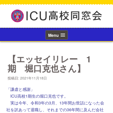
コ
ン
テ
ン
ツ
へ
ス
Menu
キ
ッ
プ
【エッセイリレー 1
期 堀口克也さん】
投稿日:
2021年11月18日
「謙虚と感謝」
ICU高校1期生の堀口克也です。
実は今年、令和3年の3月、13年間お世話になった会
社を訳あって退職し、それまでの36年間に及んだ会社