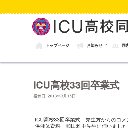
コ
ン
テ
ン
ツ
へ
ス
キ
トップページ
お知らせ
同
ッ
プ
ICU高校33回卒業
投稿日:
2013年3月15日
ICU高校33回卒業式 先生方からのコメ
保健体育科 和田雅史先生に伺いました