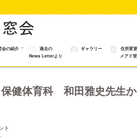
窓会の紹介
過去の
ギャラリー
住所変
News Letterより
メアド登
式 保健体育科 和田雅史先生
ント
。