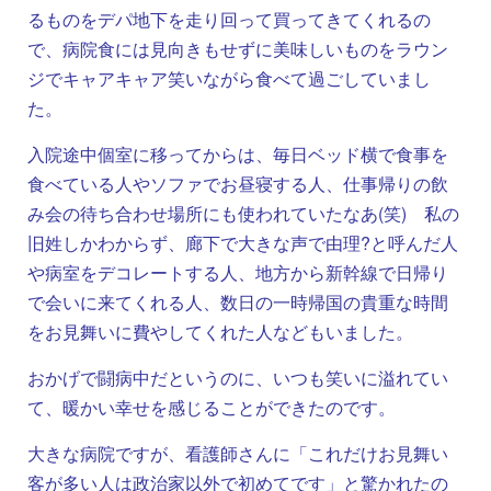
るものをデパ地下を走り回って買ってきてくれるの
で、病院食には見向きもせずに美味しいものをラウン
ジでキャアキャア笑いながら食べて過ごしていまし
た。
入院途中個室に移ってからは、毎日ベッド横で食事を
食べている人やソファでお昼寝する人、仕事帰りの飲
み会の待ち合わせ場所にも使われていたなあ(笑) 私の
旧姓しかわからず、廊下で大きな声で由理?と呼んだ人
や病室をデコレートする人、地方から新幹線で日帰り
で会いに来てくれる人、数日の一時帰国の貴重な時間
をお見舞いに費やしてくれた人などもいました。
おかげで闘病中だというのに、いつも笑いに溢れてい
て、暖かい幸せを感じることができたのです。
大きな病院ですが、看護師さんに「これだけお見舞い
客が多い人は政治家以外で初めてです」と驚かれたの