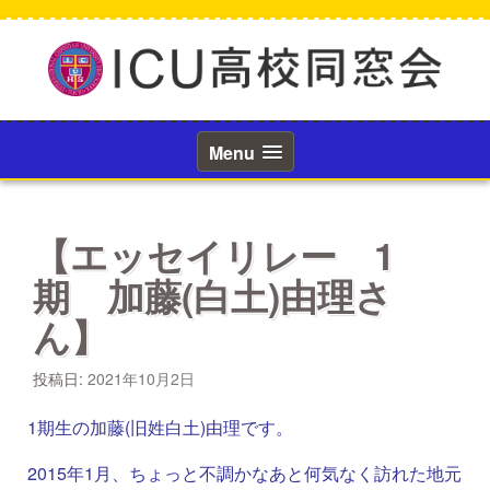
コ
ン
テ
ン
ツ
へ
ス
Menu
キ
ッ
プ
【エッセイリレー 1
期 加藤(白土)由理さ
ん】
投稿日:
2021年10月2日
1期生の加藤(旧姓白土)由理です。
2015年1月、ちょっと不調かなあと何気なく訪れた地元