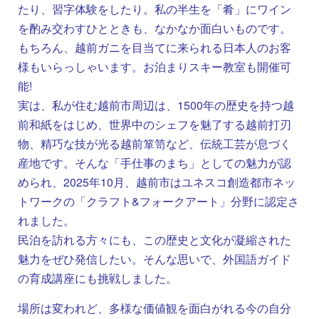
たり、習字体験をしたり。私の半生を「肴」にワイン
を酌み交わすひとときも、なかなか面白いものです。
もちろん、越前ガニを目当てに来られる日本人のお客
様もいらっしゃいます。お泊まりスキー教室も開催可
能!
実は、私が住む越前市周辺は、1500年の歴史を持つ越
前和紙をはじめ、世界中のシェフを魅了する越前打刃
物、精巧な技が光る越前箪笥など、伝統工芸が息づく
産地です。そんな「手仕事のまち」としての魅力が認
められ、2025年10月、越前市はユネスコ創造都市ネッ
トワークの「クラフト&フォークアート」分野に認定さ
れました。
民泊を訪れる方々にも、この歴史と文化が凝縮された
魅力をぜひ発信したい。そんな思いで、外国語ガイド
の育成講座にも挑戦しました。
場所は変われど、多様な価値観を面白がれる今の自分