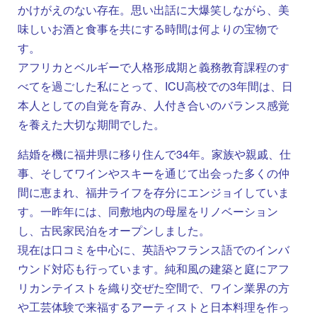
かけがえのない存在。思い出話に大爆笑しながら、美
味しいお酒と食事を共にする時間は何よりの宝物で
す。
アフリカとベルギーで人格形成期と義務教育課程のす
べてを過ごした私にとって、ICU高校での3年間は、日
本人としての自覚を育み、人付き合いのバランス感覚
を養えた大切な期間でした。
結婚を機に福井県に移り住んで34年。家族や親戚、仕
事、そしてワインやスキーを通じて出会った多くの仲
間に恵まれ、福井ライフを存分にエンジョイしていま
す。一昨年には、同敷地内の母屋をリノベーション
し、古民家民泊をオープンしました。
現在は口コミを中心に、英語やフランス語でのインバ
ウンド対応も行っています。純和風の建築と庭にアフ
リカンテイストを織り交ぜた空間で、ワイン業界の方
や工芸体験で来福するアーティストと日本料理を作っ