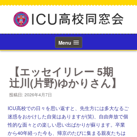
コ
ン
テ
ン
ツ
へ
ス
Menu
キ
ッ
プ
【エッセイリレー 5期
辻川(片野)ゆかりさん】
投稿日:
2026年4月7日
ICU高校での日々を思い返すと、先生方には多大なるご
迷惑をおかけした自覚はありますが(笑)、自由奔放で個
性的な面々との楽しい思い出ばかりが蘇ります。卒業
から40年経った今も、帰京のたびに集まる親友たちは