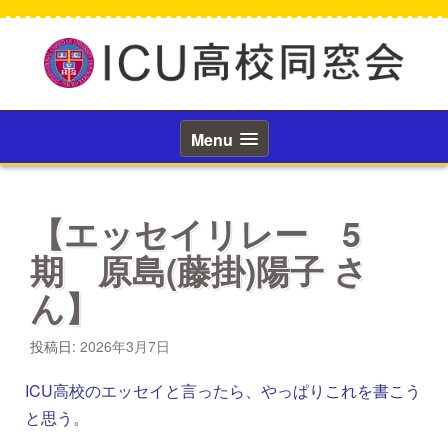
コ
ン
テ
ン
ツ
へ
ス
Menu
キ
ッ
プ
【エッセイリレー 5
期 原島(藤掛)陽子 さ
ん】
投稿日:
2026年3月7日
ICU高校のエッセイと言ったら、やっぱりこれを書こう
と思う。