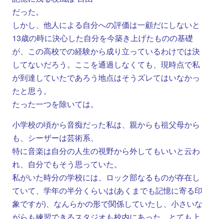
だった。
しかし、他人による自分への評価は一顧だにしないと
13歳の時に決心した自分を今築き上げたものの基礎
が、この高校での経験から成り立っているわけでは決
してないだろう。ここを通過しなくても、現時点で私
が到達していたであろう地点はそうズレてはいなかっ
たと思う。
たった一つを除いては。
小学校の頃から音痴だった私は、親からも祖父母から
も、シーザーは芸術系、
特に音楽は自分の人生の視野から外してもいいと云わ
れ、自分でもそう思っていた。
私がいた時分の学校には、ロック部なるものが存在し
ていて、学年の半分くらいは(あくまでも記憶に寄る印
象ですが)、なんらかの形で関係していたし、小さいな
がらも練習できるスタジオも校内にあった。とても上