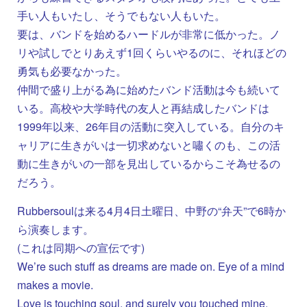
手い人もいたし、そうでもない人もいた。
要は、バンドを始めるハードルが非常に低かった。ノ
リや試しでとりあえず1回くらいやるのに、それほどの
勇気も必要なかった。
仲間で盛り上がる為に始めたバンド活動は今も続いて
いる。高校や大学時代の友人と再結成したバンドは
1999年以来、26年目の活動に突入している。自分のキ
ャリアに生きがいは一切求めないと嘯くのも、この活
動に生きがいの一部を見出しているからこそ為せるの
だろう。
Rubbersoulは来る4月4日土曜日、中野の“弁天”で6時か
ら演奏します。
(これは同期への宣伝です)
We’re such stuff as dreams are made on. Eye of a mind
makes a movie.
Love is touching soul, and surely you touched mine.