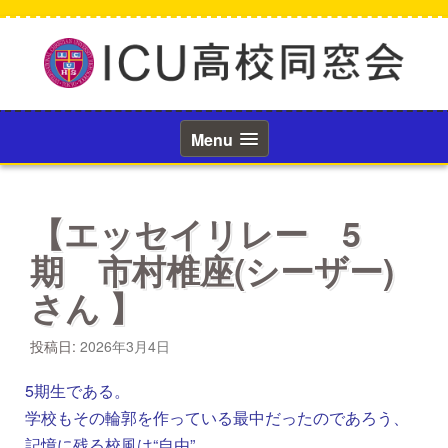
コ
ン
テ
ン
ツ
へ
ス
Menu
キ
ッ
プ
【エッセイリレー 5
期 市村椎座(シーザー)
さん 】
投稿日:
2026年3月4日
5期生である。
学校もその輪郭を作っている最中だったのであろう、
記憶に残る校風は“自由”