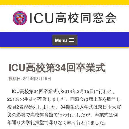
コ
ン
テ
ン
ツ
へ
ス
Menu
キ
ッ
プ
ICU高校第34回卒業式
投稿日:
2014年3月15日
ICU高校第34回卒業式が2014年3月15日に行われ、
251名の生徒が卒業しました。同窓会は壇上花を贈呈し
役員2名が参列しました。34期生の入学式は東日本大震
災の影響で高校体育館で行われましたが、卒業式は例
年通り大学礼拝堂で滞りなく執り行われました。