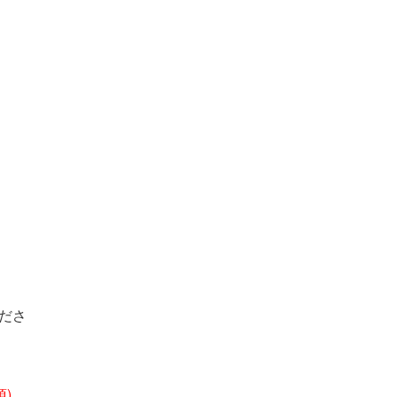
ださ
須)