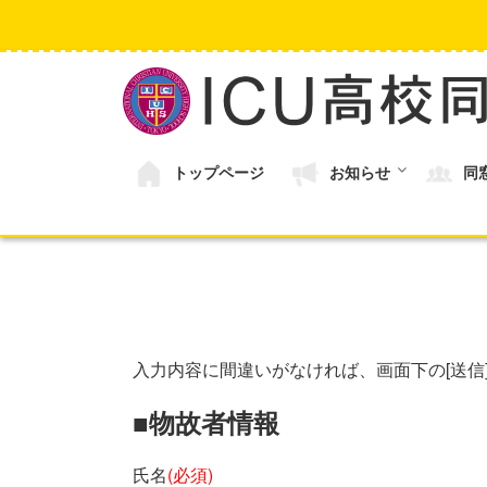
コ
ン
テ
ン
ツ
へ
ス
キ
トップページ
お知らせ
同
ッ
プ
入力内容に間違いがなければ、画面下の[送信
■
物故者情報
氏名
(必須)